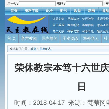
用户名：
密码：
答疑
资料下载
论坛
图书
教堂
动画
导航
训导文集
圣教法典
信理神学
多语圣经
天主教理
教理纲要
神学辞典
思高圣经
梵二文献
神学论集
神学导论
牧灵圣经
首 页
普世教闻
国内教闻
圣座动态
海外华人
社
您当前的位置：
首页
>
圣座动态
荣休教宗本笃十六世庆
日
时间：2018-04-17 来源：梵蒂