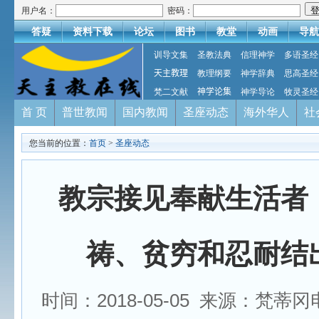
用户名：
密码：
答疑
资料下载
论坛
图书
教堂
动画
导航
训导文集
圣教法典
信理神学
多语圣经
天主教理
教理纲要
神学辞典
思高圣经
梵二文献
神学论集
神学导论
牧灵圣经
首 页
普世教闻
国内教闻
圣座动态
海外华人
社
您当前的位置：
首页
>
圣座动态
教宗接见奉献生活者
祷、贫穷和忍耐结
时间：2018-05-05 来源：梵蒂