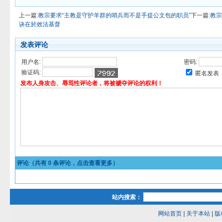
上一篇:
教宗要求“主教是守护羊群的哨兵而不是手提公文包的职员”
下一篇:
教宗
诀在於效法基督
发表评论
用户名:
密码:
验证码:
匿名发表
发布人身攻击、辱骂性评论者，将被褫夺评论的权利！
评论（共有
0
条评论，点击查看更多）
站内搜索：
网站首页
|
关于本站
|
版