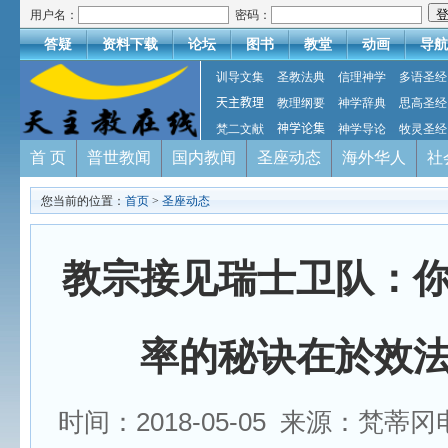
用户名：
密码：
答疑
资料下载
论坛
图书
教堂
动画
导航
训导文集
圣教法典
信理神学
多语圣经
天主教理
教理纲要
神学辞典
思高圣经
梵二文献
神学论集
神学导论
牧灵圣经
首 页
普世教闻
国内教闻
圣座动态
海外华人
社
您当前的位置：
首页
>
圣座动态
教宗接见瑞士卫队：
率的秘诀在於效
时间：2018-05-05 来源：梵蒂