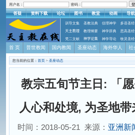
用户名：
密码：
答疑
资料下载
论坛
图书
教堂
动画
导航
训导文集
圣教法典
信理神学
多语圣经
天主教理
教理纲要
神学辞典
思高圣经
梵二文献
神学论集
神学导论
牧灵圣经
首 页
普世教闻
国内教闻
圣座动态
海外华人
社
您当前的位置：
首页
>
圣座动态
教宗五旬节主日: 「
人心和处境, 为圣地带
时间：2018-05-21 来源：
亚洲新