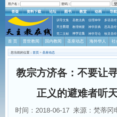
用户名：
密码：
答疑
资料下载
论坛
图书
教堂
动画
导航
训导文集
圣教法典
信理神学
多语圣经
天主教理
教理纲要
神学辞典
思高圣经
梵二文献
神学论集
神学导论
牧灵圣经
首 页
普世教闻
国内教闻
圣座动态
海外华人
社
您当前的位置：
首页
>
圣座动态
教宗方济各：不要让
正义的避难者听
时间：2018-06-17 来源：梵蒂