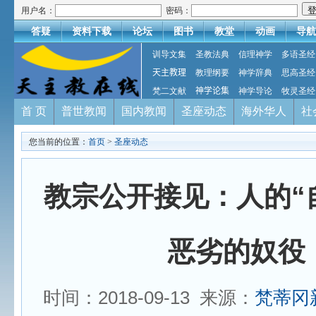
用户名：
密码：
答疑
资料下载
论坛
图书
教堂
动画
导航
训导文集
圣教法典
信理神学
多语圣经
天主教理
教理纲要
神学辞典
思高圣经
梵二文献
神学论集
神学导论
牧灵圣经
首 页
普世教闻
国内教闻
圣座动态
海外华人
社
您当前的位置：
首页
>
圣座动态
教宗公开接见：人的“
恶劣的奴役
时间：2018-09-13 来源：
梵蒂冈