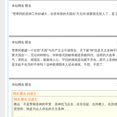
本站网友 匿名
“梵蒂冈的圣神工作好威大，在世有形的天国在‘天主內’就要面见世人了，是‘圣
本站网友 匿名
梵蒂冈要建一个在世“天国”与共产主义不谋而合。天下诸“神”也是天主圣神
要大混合一，无论何种祭坛，何种形式的献祭都是异曲同功。这样的大改革
气，亲民众，很现实，最最得人心。守旧的便就是玩硬不开化，跟不上圣神
是无处不在无时不有吗？这种新潮我本人还未体味。不想。不想了。
本站网友 匿名
网友 匿名 的原文：
网友 匿名 的原文：
教会「不是禁锢圣神的牢笼；圣神也飞出去，在非信徒、在外教人、在其
普世的，祂是为众人存在的天主圣神」。