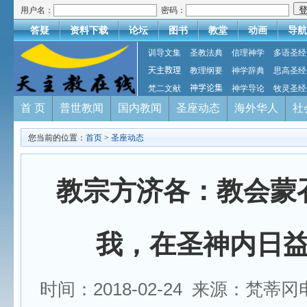
用户名：
密码：
答疑
资料下载
论坛
图书
教堂
动画
导航
训导文集
圣教法典
信理神学
多语圣经
天主教理
教理纲要
神学辞典
思高圣经
梵二文献
神学论集
神学导论
牧灵圣经
首 页
普世教闻
国内教闻
圣座动态
海外华人
社
您当前的位置：
首页
>
圣座动态
教宗方济各：教会蒙
我，在圣神内日
时间：2018-02-24 来源：梵蒂