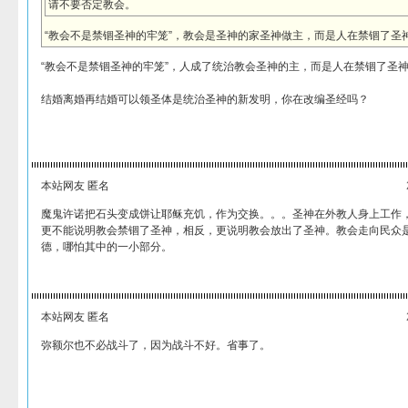
请不要否定教会。
“教会不是禁锢圣神的牢笼”，教会是圣神的家圣神做主，而是人在禁锢了圣
“教会不是禁锢圣神的牢笼”，人成了统治教会圣神的主，而是人在禁锢了圣
结婚离婚再结婚可以领圣体是统治圣神的新发明，你在改编圣经吗？
本站网友 匿名
魔鬼许诺把石头变成饼让耶稣充饥，作为交换。。。圣神在外教人身上工作
更不能说明教会禁锢了圣神，相反，更说明教会放出了圣神。教会走向民众
德，哪怕其中的一小部分。
本站网友 匿名
弥额尔也不必战斗了，因为战斗不好。省事了。