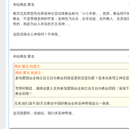
本站网友 匿名
教宗尤其赞赏托伦蒂诺神父尝试将教会称为「小小羊群」。然而，教会绝不
教会「不是禁锢圣神的牢笼；圣神也飞出去，在非信徒、在外教人、在其他
世的，祂是为众人存在的天主圣神」。
这段话很令人奇怪吗？不奇怪。
本站网友 匿名
网友 匿名 的原文：
网友 匿名 的原文：
参加爱国会走独立自主自办教会邪路是柔软还是玩硬？是来自真理之神还
梵蒂冈教廷，避静这拨人支持参加爱国会走独立自主自办教会邪路！逼地
教会邪路！
兄弟,他们逼不成!天主教在中国的教会会有圣神带领走出一条路。
这话我爱听，也相信。我们求圣神带领。