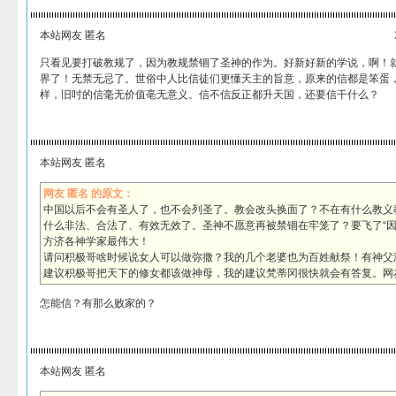
本站网友 匿名
只看见要打破教规了，因为教规禁锢了圣神的作为。好新好新的学说，啊！
界了！无禁无忌了。世俗中人比信徒们更懂天主的旨意，原来的信都是笨蛋
样，旧吋的信毫无价值亳无意义。信不信反正都升天国，还要信干什么？
本站网友 匿名
网友 匿名 的原文：
中国以后不会有圣人了，也不会列圣了。教会改头换面了？不在有什么教义
什么非法、合法了、有效无效了。圣神不愿意再被禁锢在牢笼了？要飞了“因
方济各神学家最伟大！
请问积极哥啥时候说女人可以做弥撒？我的几个老婆也为百姓献祭！有神父
建议积极哥把天下的修女都该做神母，我的建议梵蒂冈很快就会有答复。网
怎能信？有那么败家的？
本站网友 匿名