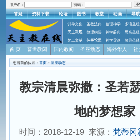
用户名：
密码：
答疑
资料下载
论坛
图书
教堂
动画
导航
训导文集
圣教法典
信理神学
多语圣经
天主教理
教理纲要
神学辞典
思高圣经
梵二文献
神学论集
神学导论
牧灵圣经
首 页
普世教闻
国内教闻
圣座动态
海外华人
社
您当前的位置：
首页
>
圣座动态
教宗清晨弥撒：圣若
地的梦想家
时间：2018-12-19 来源：
梵蒂冈