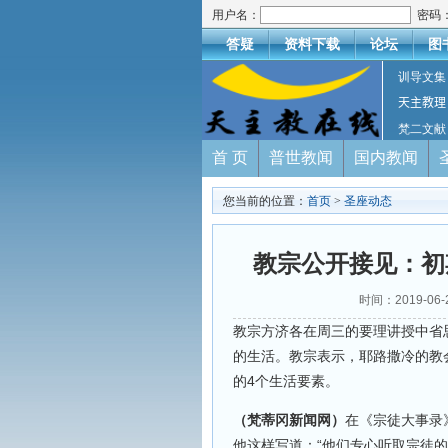
用户名：
密码
答疑
资料下载
论坛
图
训导文集
天主教理
梵二文献
首 页
普世教闻
国内教闻
您当前的位置：
首页
>
圣座动态
教宗公开接见：初
时间：2019-06
教宗方济各在周三的要理讲授中省
的生活。教宗表示，耶路撒冷的教
的4个生活要素。
（梵蒂冈新闻网）
在《宗徒大事录
他这样写道：“他们专心听取宗徒