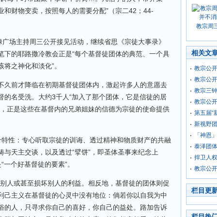
和财物变卖，按照每人的需要分配”（宗二42；44-
教宗周
多禄广场主持周三公开接见活动，继续省思《宗徒大事录》
相关文
笔下的耶路撒冷教会正是“每个基督徒团体的典范、一个具
该将之神化和淡化”。
教宗公
教宗公
不久前才降临在初期基督徒团体内，激起许多人的意愿去
教宗三
督的名受洗。大约3千人“加入了那个团体，它是信徒的居
教宗公
说，正是这些在基督内的兄弟姐妹的信德为宗徒的使命提供
第五届“
新视野团
「神恩
个特性：专心听取宗徒的训诲、透过精神和物质财产的共融
泰泽团
祷与天主交谈，以及透过“擘饼”，即圣体圣事来纪念上
捍卫人
“一个好基督徒的要素”。
教宗公
顾别人或甚至损坏别人的利益。相反地，基督徒的团体则促
栏目更
利己主义在基督徒的心灵中没有地位：倘若你以自我为中
俗的人，只寻求你自己的喜好，你自己的益处。路加告诉
栏目热