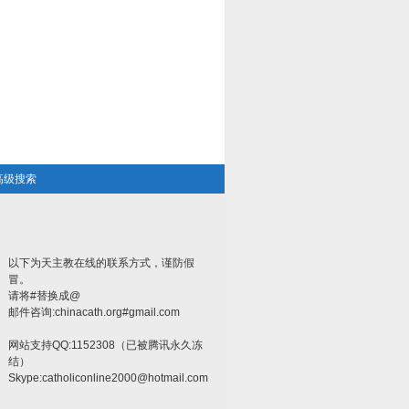
高级搜索
以下为天主教在线的联系方式，谨防假
冒。
请将#替换成@
邮件咨询:chinacath.org#gmail.com
网站支持QQ:1152308（已被腾讯永久冻
结）
Skype:
catholiconline2000@hotmail.com