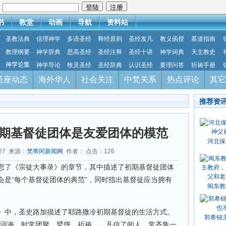
：
书
教堂
动画
导航
资料站
圣教法典
信理神学
多语圣经
释经原则
圣经发凡
教义函授
慕道指南
教理纲要
神学辞典
思高圣经
圣经注释
圣经十讲
神学词典
天主教史
神学论集
神学导论
牧灵圣经
圣经辞典
认识圣经
要理问答
祈祷手册
圣座动态
海外华人
社会关注
中梵关系
热点评论
其它
推荐资
期基督徒团体是友爱团体的模范
河北保
-27 来源：
梵蒂冈新闻网
作者： 点击：
126
思了《宗徒大事录》的章节，其中描述了初期基督徒团体
会是“每个基督徒团体的典范”，同时指出基督徒应当拥有
闽东教
》中，圣史路加描述了耶路撒冷初期基督徒的生活方式。
郭希锦
的训诲，时常团聚，擘饼，祈祷…。凡信了的人，常齐集一