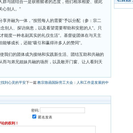
人群与团结合一是获救赎者的态度，他们相亲相爱、彼此
关心别人。”
分享并融为一体，“按照每人的需要”予以分配（参：宗二
挂念别人、探访病患，以及看望需要帮助和安慰的人”。只
“才能度一种名副其实的礼仪生活”。基督徒团体在与天主
但能够成长，还能“吸引和赢得许多人的赞同”。
神使我们的团体成为接纳和实践新生活、团结互助和共融的
从而与弟兄姐妹共融的场所，以及敞开门窗、让人看到天
次找到心灵的平安
下一篇:
教宗致函国际劳工大会：人和工作是发展的中
密码:
匿名发表
评论的权利！