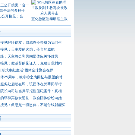
三公开接见：合一
宣化教区崔泰助理主教
章
开接见呼吁信友：愿感恩圣祭成为我们生
开接见：天主爱的火焰，圣言的威能
钟经：天主教会和民间团体应关怀难民
开接见：做基督的见证人，克服自我封闭
新形式奉献生活”团体全球聚会在罗
体25周年，教宗称之为回忆与展望的时
」服务处启动在即，该团体在梵蒂冈举行
体院长向司法当局举报性侵犯案件：真相
权的菲律宾修女逝世，教会团体纷纷向她
开接见：救恩是一项恩典，不是付钱就能买
新
门