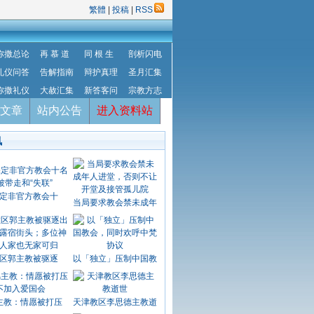
繁體
|
投稿
|
RSS
弥撒总论
再 慕 道
同 根 生
剖析闪电
礼仪问答
告解指南
辩护真理
圣月汇集
弥撒礼仪
大赦汇集
新答客问
宗教方志
文章
站内公告
进入资料站
讯
定非官方教会十
当局要求教会禁未成年
区郭主教被驱逐
以「独立」压制中国教
主教：情愿被打压
天津教区李思德主教逝