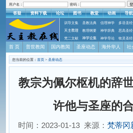
用户名：
密码：
答疑
资料下载
论坛
图书
教堂
动画
导航
训导文集
圣教法典
信理神学
多语圣经
天主教理
教理纲要
神学辞典
思高圣经
梵二文献
神学论集
神学导论
牧灵圣经
首 页
普世教闻
国内教闻
圣座动态
海外华人
社
您当前的位置：
首页
>
圣座动态
教宗为佩尔枢机的辞
许他与圣座的
时间：2023-01-13 来源：
梵蒂冈