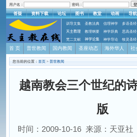
用户名：
密码：
答疑
资料下载
论坛
图书
教堂
动画
导航
训导文集
圣教法典
信理神学
多语圣经
天主教理
教理纲要
神学辞典
思高圣经
梵二文献
神学论集
神学导论
牧灵圣经
首 页
普世教闻
国内教闻
圣座动态
海外华人
社
您当前的位置：
首页
>
普世教闻
越南教会三个世纪的
版
时间：2009-10-16 来源：天亚