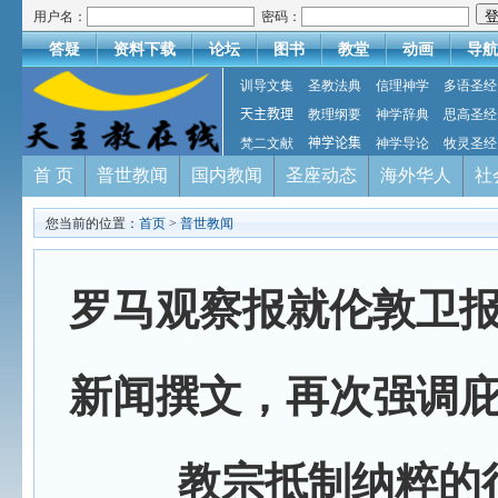
用户名：
密码：
答疑
资料下载
论坛
图书
教堂
动画
导航
训导文集
圣教法典
信理神学
多语圣经
天主教理
教理纲要
神学辞典
思高圣经
梵二文献
神学论集
神学导论
牧灵圣经
首 页
普世教闻
国内教闻
圣座动态
海外华人
社
您当前的位置：
首页
>
普世教闻
罗马观察报就伦敦卫
新闻撰文，再次强调
教宗抵制纳粹的