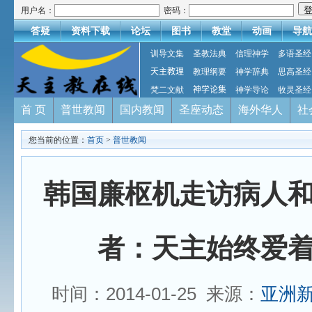
用户名：
密码：
答疑
资料下载
论坛
图书
教堂
动画
导航
训导文集
圣教法典
信理神学
多语圣经
天主教理
教理纲要
神学辞典
思高圣经
梵二文献
神学论集
神学导论
牧灵圣经
首 页
普世教闻
国内教闻
圣座动态
海外华人
社
您当前的位置：
首页
>
普世教闻
韩国廉枢机走访病人
者：天主始终爱
时间：2014-01-25 来源：
亚洲