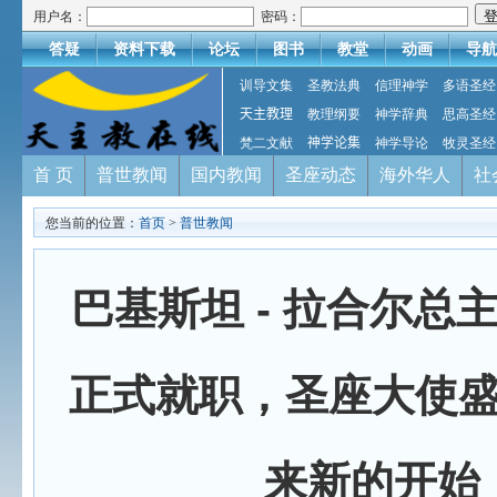
用户名：
密码：
答疑
资料下载
论坛
图书
教堂
动画
导航
训导文集
圣教法典
信理神学
多语圣经
天主教理
教理纲要
神学辞典
思高圣经
梵二文献
神学论集
神学导论
牧灵圣经
首 页
普世教闻
国内教闻
圣座动态
海外华人
社
您当前的位置：
首页
>
普世教闻
巴基斯坦 - 拉合尔总
正式就职，圣座大使
来新的开始