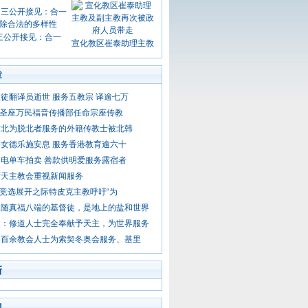
三公开接见：合一
宣化教区崔泰助理主教
章
徒翻译员逝世 服务五教宗 译逾七万
- 圣座万民福音传播部任命宗座传教
东北为脱北者服务的外籍传教士被北韩
女德乐施安息 服务香港教育逾六十
电单车拍卖 善款供明爱服务露宿者
湾天主教会重视新闻服务
- 竞选展开之际特皮克主教呼吁“为
跟随真福八端的基督徒，是地上的盐和世界
父：修道人士完全奉献予天主，为世界服务
：百余教会人士为索契冬奥会服务、基里
新
门