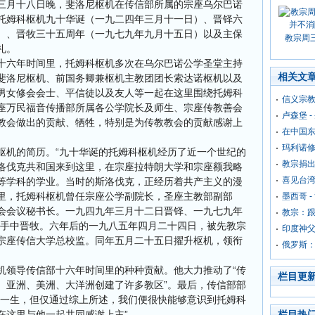
三月十八日晚，斐洛尼枢机在传信部所属的宗座乌尔巴诺
托姆科枢机九十华诞（一九二四年三月十一日）、晋铎六
）、晋牧三十五周年（一九七九年九月十五日）以及主保
教宗周
礼。
十六年时间里，托姆科枢机多次在乌尔巴诺公学圣堂主持
相关文
斐洛尼枢机、前国务卿兼枢机主教团团长索达诺枢机以及
男女修会会士、平信徒以及友人等一起在这里围绕托姆科
信义宗教
座万民福音传播部所属各公学院长及师生、宗座传教善会
卢森堡 
教会做出的贡献、牺牲，特别是为传教教会的贡献感谢上
在中国
玛利诺修
枢机的简历。“九十华诞的托姆科枢机经历了近一个世纪的
教宗捐出
洛伐克共和国来到这里，在宗座拉特朗大学和宗座额我略
喜见台
等学科的学业。当时的斯洛伐克，正经历着共产主义的漫
里，托姆科枢机曾任宗座公学副院长，圣座主教部副部
墨西哥 
会会议秘书长。一九四九年三月十二日晋铎、一九七九年
教宗：
的手中晋牧。六年后的一九八五年四月二十四日，被先教宗
印度神
宗座传信大学总校监。同年五月二十五日擢升枢机，领衔
俄罗斯
机领导传信部十六年时间里的种种贡献。他大力推动了“传
栏目更
、亚洲、美洲、大洋洲创建了许多教区”。最后，传信部部
的一生，但仅通过综上所述，我们便很快能够意识到托姆科
在这里与他一起共同感谢上主”。
栏目热