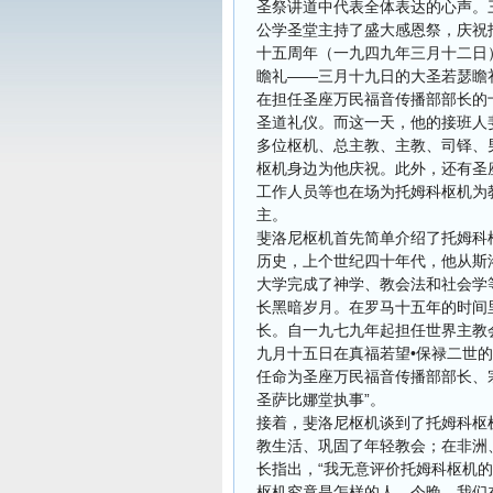
圣祭讲道中代表全体表达的心声。
公学圣堂主持了盛大感恩祭，庆祝
十五周年（一九四九年三月十二日
瞻礼——三月十九日的大圣若瑟瞻
在担任圣座万民福音传播部部长的
圣道礼仪。而这一天，他的接班人
多位枢机、总主教、主教、司铎、
枢机身边为他庆祝。此外，还有圣
工作人员等也在场为托姆科枢机为
主。
斐洛尼枢机首先简单介绍了托姆科
历史，上个世纪四十年代，他从斯
大学完成了神学、教会法和社会学
长黑暗岁月。在罗马十五年的时间
长。自一九七九年起担任世界主教
九月十五日在真福若望•保禄二世
任命为圣座万民福音传播部部长、
圣萨比娜堂执事”。
接着，斐洛尼枢机谈到了托姆科枢
教生活、巩固了年轻教会；在非洲
长指出，“我无意评价托姆科枢机
枢机究竟是怎样的人。今晚，我们