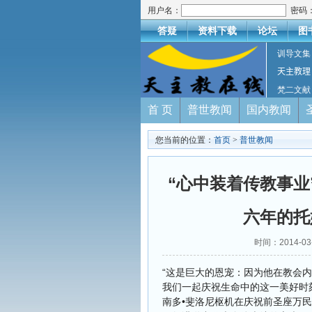
用户名：
密码
答疑
资料下载
论坛
图
训导文集
天主教理
梵二文献
首 页
普世教闻
国内教闻
您当前的位置：
首页
>
普世教闻
“心中装着传教事业
六年的托
时间：2014-0
“这是巨大的恩宠：因为他在教会
我们一起庆祝生命中的这一美好时
南多•斐洛尼枢机在庆祝前圣座万