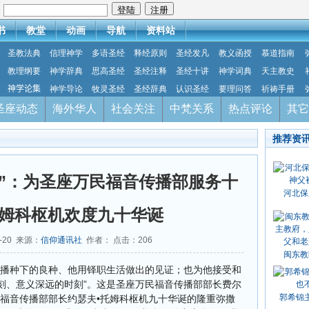
：
书
教堂
动画
导航
资料站
圣教法典
信理神学
多语圣经
释经原则
圣经发凡
教义函授
慕道指南
教理纲要
神学辞典
思高圣经
圣经注释
圣经十讲
神学词典
天主教史
神学论集
神学导论
牧灵圣经
圣经辞典
认识圣经
要理问答
祈祷手册
圣座动态
海外华人
社会关注
中梵关系
热点评论
其它
推荐资
”：为圣座万民福音传播部服务十
河北保
姆科枢机欢度九十华诞
3-20 来源：
信仰通讯社
作者： 点击：
206
闽东教
内播种下的良种、他用铎职生活做出的见证；也为他接受和
刻、意义深远的时刻”。这是圣座万民福音传播部部长费尔
郭希锦
民福音传播部部长约瑟夫•托姆科枢机九十华诞的隆重弥撒