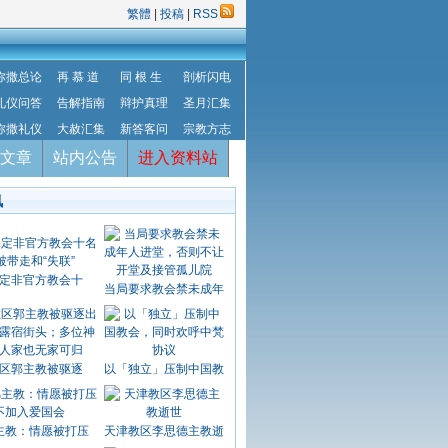
繁體
|
投稿
|
RSS
弥撒总论
再 慕 道
同 根 生
剖析闪电
礼仪问答
告解指南
辩护真理
圣月汇集
弥撒礼仪
大赦汇集
新答客问
宗教方志
文章
站内公告
进入资料站
讯
定非官方教会十
当局要求教会禁未成年
区郭主教被驱逐
以「独立」压制中国教
主教：情愿被打压
天津教区李思德主教逝