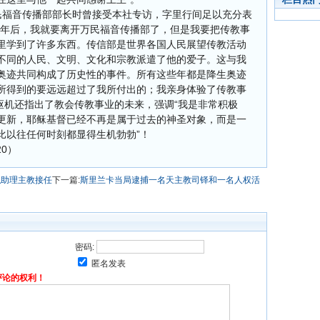
民福音传播部部长时曾接受本社专访，字里行间足以充分表
六年后，我就要离开万民福音传播部了，但是我要把传教事
里学到了许多东西。传信部是世界各国人民展望传教活动
不同的人民、文明、文化和宗教派遣了他的爱子。这与我
奥迹共同构成了历史性的事件。所有这些年都是降生奥迹
所得到的要远远超过了我所付出的；我亲身体验了传教事
科枢机还指出了教会传教事业的未来，强调“我是非常积极
更新，耶稣基督已经不再是属于过去的神圣对象，而是一
比以往任何时刻都显得生机勃勃”！
/20）
职助理主教接任
下一篇:
斯里兰卡当局逮捕一名天主教司铎和一名人权活
密码:
匿名发表
评论的权利！