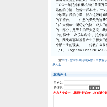
二OO一年托姆科枢机卸任圣座万
达他的心情。他曾告诉本社，“十
业珍藏在我的心里。我在这段时间
的了望台。……仁慈的天父为这些
们在大禧年中所纪念的降生成人的
的一部分，是天主的巨大恩宠。我
业的‘激情’，欢乐与痛苦”。托姆
的。围绕着耶稣基督产生了极大的
个活生生的现实。……传教在当前
（SL）（Agenzia Fides 2014/03
上一篇:
中非 - 教宗接受阿林多教区主教辞
跃人士
发表评论
用户名:
验证码:
发布人身攻击、辱骂性评论者，将被褫夺