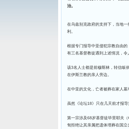
治。
在乌兹别克政府的支持下，当地一
利。
根据专门报导中亚侵犯宗教自由的
有三名基督教徒遇到上述情况，令
该3名人士都是前穆斯林，转信皈
在伊斯兰教的亲人旁边。
在中亚的文化，亡者被葬在家人墓
虽然《论坛18》只在几天前才报导
第一宗涉及68岁基督徒毕里耶夫（Ga
訇拒绝让其亲属把遗体埋葬在国立