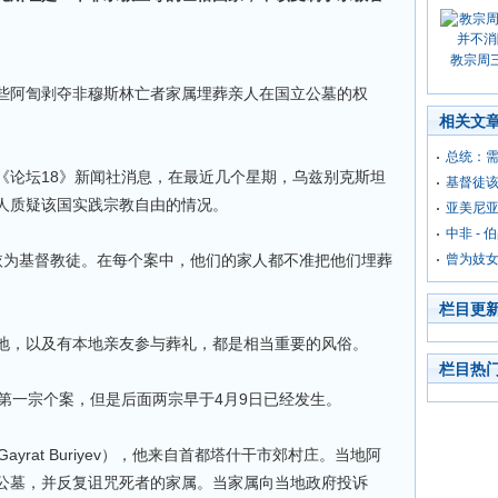
教宗周
些阿訇剥夺非穆斯林亡者家属埋葬亲人在国立公墓的权
相关文
总统：
《论坛18》新闻社消息，在最近几个星期，乌兹别克斯坦
基督徒
人质疑该国实践宗教自由的情况。
亚美尼亚
中非 -
依为基督教徒。在每个案中，他们的家人都不准把他们埋葬
曾为妓
栏目更
地，以及有本地亲友参与葬礼，都是相当重要的风俗。
栏目热
第一宗个案，但是后面两宗早于4月9日已经发生。
yrat Buriyev），他来自首都塔什干市郊村庄。当地阿
公墓，并反复诅咒死者的家属。当家属向当地政府投诉