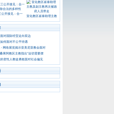
三公开接见：合一
宣化教区崔泰助理主教
章
需面对国际经贸走向双边
该如何面对不公平待遇
 - 网络展览揭示亚美尼亚教会面对
 伯桑果阿教区主教指出“迫切需要摆
女的变性人教徒勇敢面对社会偏见
新
门