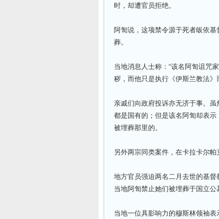
时，却遭官员拒绝。
阿訇说，这项禁令源于死者皈依基
葬。
当地消息人士称：“该名阿訇诅咒
秽，而他只是执行《伊斯兰教法》
亲戚们向政府投诉亦无济于事。虽
都是国有的；但是该名阿訇却表示
被埋葬那里的。
另外两宗同类案件，在卡拉卡尔帕
地方官员强迫两名二月去世的基督
当地阿訇禁止她们被埋葬于国立公
当地一位具影响力的穆斯林领袖表