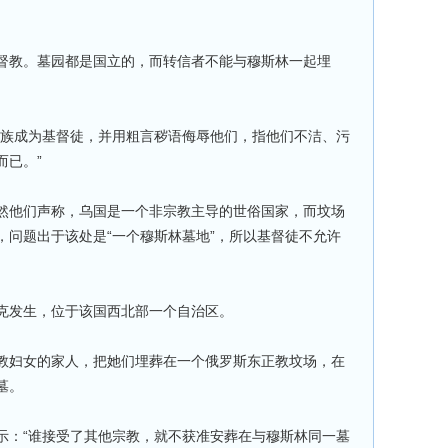
督教。墓园都是国立的，而转信者不能与穆斯林一起埋
家族成为基督徒，并用粗言秽语侮辱他们，指他们不洁、污
而已。”
然他们声称，乌国是一个非宗教主导的世俗国家，而坟场
，问题出于该处是“一个穆斯林墓地”，所以基督徒不允许
克发生，位于该国西北部一个自治区。
教妇女的家人，把她们埋葬在一个俄罗斯东正教坟场，在
墓。
示：“谁接受了其他宗教，就不获准安葬在与穆斯林同一墓