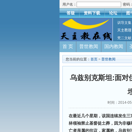
用户名：
密码
答疑
资料下载
论坛
图
训导文集
天主教理
梵二文献
首 页
普世教闻
国内教闻
您当前的位置：
首页
>
普世教闻
乌兹别克斯坦:面对
时间：2014-0
在最近几个星期，该国连续发生三
林领袖禁止基督徒土葬，因为非穆
亡者亲属的抗议，家属称，乌兹别