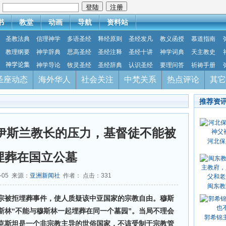
：
书
教堂
动画
导航
资料站
圣教法典
信理神学
多语圣经
释经原则
圣经发凡
教义函授
慕道指南
教理纲要
神学辞典
思高圣经
圣经注释
圣经十讲
神学词典
天主教史
神学论集
神学导论
牧灵圣经
圣经辞典
认识圣经
要理问答
祈祷手册
圣座动态
海外华人
社会关注
中梵关系
热点评论
其它
推荐资
伊斯兰教长的压力，基督徒不能被
河北保
埋葬在国立公墓
5-05 来源：
亚洲新闻社
作者： 点击：
331
闽东教
宗被拒埋葬事件，使人质疑该中亚国家的宗教自由。穆斯
斯林“不能与穆斯林一起埋葬在同一个墓园”。当局不理会
郭希锦
克斯坦是一个非宗教主导的世俗国家，不该受制于宗教管