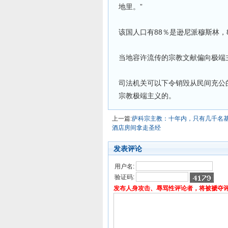
地里。”
该国人口有88％是逊尼派穆斯林
当地容许流传的宗教文献偏向极端
司法机关可以下令销毁从民间充公
宗教极端主义的。
上一篇:
萨科宗主教：十年内，只有几千名
酒店房间拿走圣经
发表评论
用户名:
验证码:
发布人身攻击、辱骂性评论者，将被褫夺