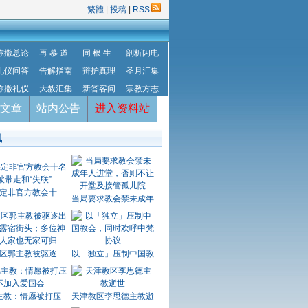
繁體
|
投稿
|
RSS
弥撒总论
再 慕 道
同 根 生
剖析闪电
礼仪问答
告解指南
辩护真理
圣月汇集
弥撒礼仪
大赦汇集
新答客问
宗教方志
文章
站内公告
进入资料站
讯
定非官方教会十
当局要求教会禁未成年
区郭主教被驱逐
以「独立」压制中国教
主教：情愿被打压
天津教区李思德主教逝