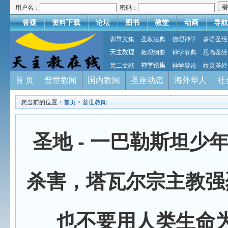
用户名：
密码：
答疑
资料下载
论坛
图书
教堂
动画
导航
训导文集
圣教法典
信理神学
多语圣经
天主教理
教理纲要
神学辞典
思高圣经
梵二文献
神学论集
神学导论
牧灵圣经
首 页
普世教闻
国内教闻
圣座动态
海外华人
社
您当前的位置：
首页
>
普世教闻
圣地 - 一巴勒斯坦少
杀害，塔瓦尔宗主教强
也不要用人类生命为