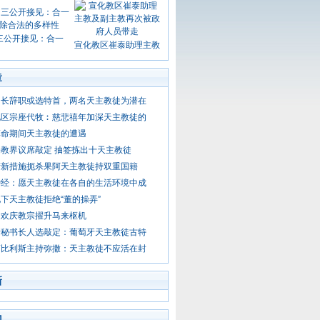
三公开接见：合一
宣化教区崔泰助理主教
章
司长辞职或选特首，两名天主教徒为潜在
地区宗座代牧︰慈悲禧年加深天主教徒的
革命期间天主教徒的遭遇
教界议席敲定 抽签拣出十天主教徒
府新措施扼杀果阿天主教徒持双重国籍
钟经：愿天主教徒在各自的生活环境中成
下天主教徒拒绝“董的操弄”
徒欢庆教宗擢升马来枢机
新秘书长人选敲定：葡萄牙天主教徒古特
第比利斯主持弥撒：天主教徒不应活在封
新
门