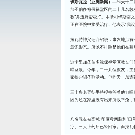
班斯瓦拉（亚洲新闻）
—昨天十二
加圣伯多禄保禄堂区的二十几名教
教”并遭野蛮殴打。本堂司铎斯蒂
正在医院中接受治疗。他表示“我
拉瓦特神父还介绍说，事发地点有
意识形态。所以不排除是他们在幕
迪卡里加圣伯多禄保禄堂区教友们
唱圣歌。今年，二十几位教友，主
家挨户唱圣歌活动。但昨天，却遭
三十多名歹徒手持棍棒等着他们唱
因为还在家里没有出来所以幸免，
八名教友被高喊“印度母亲胜利”
疗、三人上药后已经回家。而拉瓦