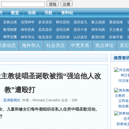
：
书
教堂
动画
导航
资料站
圣教法典
信理神学
多语圣经
释经原则
圣经发凡
教义函授
慕道指南
教理纲要
神学辞典
思高圣经
圣经注释
圣经十讲
神学词典
天主教史
神学论集
神学导论
牧灵圣经
圣经辞典
认识圣经
要理问答
祈祷手册
圣座动态
海外华人
社会关注
中梵关系
热点评论
其它
推荐资
主教徒唱圣诞歌被指“强迫他人改
河北保
教”遭殴打
源：
亚洲新闻社
作者：Nirmala Carvalho 点击：
190
闽东教
女、儿童和修女们每年都组织在私人住所中唱圣歌活动。
疗
郭希锦