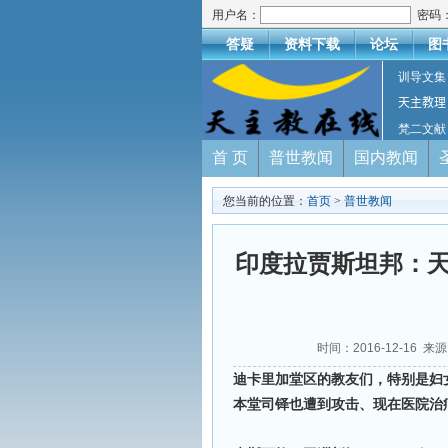
用户名：
密码
答疑
资料下载
论坛
图
训导文集
天主教理
梵二文献
首 页
普世教闻
国内教闻
您当前的位置：
首页
>
普世教闻
印度拉贾斯坦邦：天
时间：2016-12-16 来
迪卡里加堂区的教友们，特别是妇
本堂司铎也遭到攻击、现在医院治