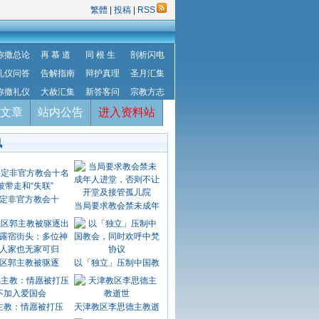
繁體
|
投稿
|
RSS
弥撒总论
再 慕 道
同 根 生
剖析闪电
礼仪问答
告解指南
辩护真理
圣月汇集
弥撒礼仪
大赦汇集
新答客问
宗教方志
文章
站内公告
进入资料站
讯
定非官方教会十
当局要求教会禁未成年
区郭主教被驱逐
以「独立」压制中国教
主教：情愿被打压
天津教区李思德主教逝