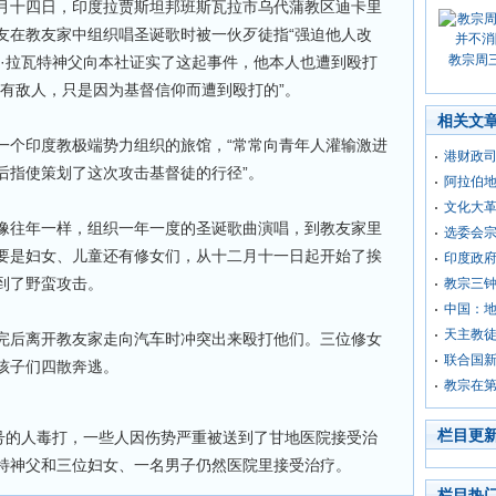
月十四日，印度拉贾斯坦邦班斯瓦拉市乌代蒲教区迪卡里
友在教友家中组织唱圣诞歌时被一伙歹徒指“强迫他人改
教宗周
文·拉瓦特神父向本社证实了这起事件，他本人也遭到殴打
没有敌人，只是因为基督信仰而遭到殴打的”。
相关文
一个印度教极端势力组织的旅馆，“常常向青年人灌输激进
港财政
后指使策划了这次攻击基督徒的行径”。
阿拉伯
文化大
像往年一样，组织一年一度的圣诞歌曲演唱，到教友家里
选委会宗
要是妇女、儿童还有修女们，从十二月十一日起开始了挨
印度政
到了野蛮攻击。
教宗三
中国：地
天主教
完后离开教友家走向汽车时冲突出来殴打他们。三位修女
联合国
孩子们四散奔逃。
教宗在
栏目更
口号的人毒打，一些人因伤势严重被送到了甘地医院接受治
特神父和三位妇女、一名男子仍然医院里接受治疗。
栏目热