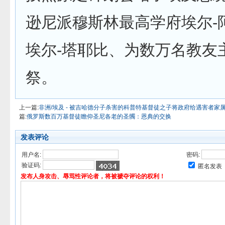
逊尼派穆斯林最高学府埃尔-
埃尔-塔耶比、为数万名教友
祭。
上一篇:
非洲/埃及 - 被吉哈德分子杀害的科普特基督徒之子将政府给遇害者家
篇:
俄罗斯数百万基督徒瞻仰圣尼各老的圣髑：恩典的交换
发表评论
用户名:
密码:
验证码:
匿名发表
发布人身攻击、辱骂性评论者，将被褫夺评论的权利！