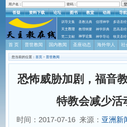
用户名：
密码：
答疑
资料下载
论坛
图书
教堂
动画
导航
训导文集
圣教法典
信理神学
多语圣经
天主教理
教理纲要
神学辞典
思高圣经
梵二文献
神学论集
神学导论
牧灵圣经
首 页
普世教闻
国内教闻
圣座动态
海外华人
社
您当前的位置：
首页
>
普世教闻
恐怖威胁加剧，福音
特教会减少活
时间：2017-07-16 来源：
亚洲新