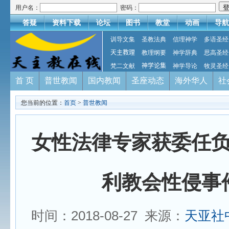
用户名：
密码：
答疑
资料下载
论坛
图书
教堂
动画
导航
训导文集
圣教法典
信理神学
多语圣经
天主教理
教理纲要
神学辞典
思高圣经
梵二文献
神学论集
神学导论
牧灵圣经
首 页
普世教闻
国内教闻
圣座动态
海外华人
社
您当前的位置：
首页
>
普世教闻
女性法律专家获委任
利教会性侵事
时间：2018-08-27 来源：
天亚社