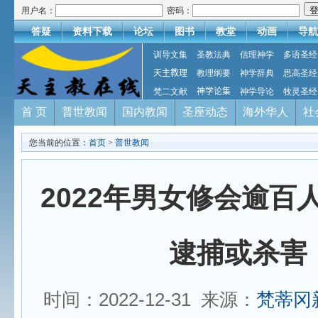
用户名：
密码：
答疑
资料下载
论坛
图书
教堂
动画
导航
训导文集
圣教法典
信理神学
多语圣经
天主教理
教理纲要
神学辞典
思高圣经
梵二文献
神学论集
神学导论
牧灵圣经
首 页
普世教闻
国内教闻
圣座动态
海外华人
社
您当前的位置：
首页
>
普世教闻
2022年男女修会逾百
逮捕或杀害
时间：2022-12-31 来源：
梵蒂冈