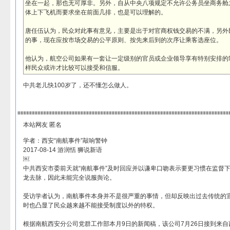
坐在一起，那也无可厚非。另外，自从中央八项规定不允许公务员坐商务舱
体上下飞机而要求坐在前面几排，也是可以理解的。
唐任伍认为，民众对此事有意见，主要是出于对官商权钱交易的不满，另外
的事，现在应按市场交易的公平原则、按先来后到的次序让乘客选座位。
他认为，航空公司如果有一套让一定级别的官员或企业领导享有特别安排的
样民众或许才比较可以接受和信服。
中共老儿快100岁了，还不懂怎么做人。
本站网友 匿名
学者：西安“南航事件”敲响警钟
2017-08-14 游润恬 狮说新语
￼
中共西安市委前天就“南航事件”及时回应并以谦卑口吻表示要更习惯在监督
龙去脉，因此未能完全说服舆论。
受访学者认为，南航事件本身并不是很严重的事情，但却反映出过去传统的
时也凸显了民众越来越不能接受制度以外的特权。
根据南航西安分公司党群工作部本月9日的新闻稿，该公司7月26日接到来自