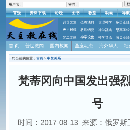
用户名：
密码：
答疑
资料下载
论坛
图书
教堂
动画
导航
训导文集
圣教法典
信理神学
多语圣经
天主教理
教理纲要
神学辞典
思高圣经
梵二文献
神学论集
神学导论
牧灵圣经
首 页
普世教闻
国内教闻
圣座动态
海外华人
社
您当前的位置：
首页
>
中梵关系
梵蒂冈向中国发出强
号
时间：2017-08-13 来源：俄罗