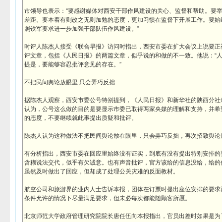
市领导也表示：“要感谢媒体对西安干部作风建设的关心、监督和帮助。要
差距。要本着有则改之无则加勉的态度，更加习惯在监督下开展工作。要始
照铁军要求进一步加强干部队伍作风建设。”
时评人陈杰人接受《联合早报》访问时指出，西安市委在扩大会议上说要正
评文章，包括《人民日报》的两篇文章，似乎说的和做的不一致。他说：“
提是，要能够容忍批评意见的存在。”
不把民间舆论放眼里 只会弄巧反拙
据陈杰人观察，西安市委公号特别提到，《人民日报》和新华社的陕西分社
认为，公号这么做的目的是要显示市委已取得两家央媒的理解和支持，并希
的态度，不要继续就此事提出质疑和批评。
陈杰人认为这种做法不把民间舆论放在眼里，只会弄巧反拙，再次招致舆论
有分析指出，西安市委在回应里始终没有证实，到底有没有提出特别安排的要
含糊说法交代，似乎有欠诚意。也有声音批评，官方该给的信息没给，给的
虽然及时做出了回应，但却成了处理公关灾难的反面教材。
航空公司和旅游界的业内人士告诉本报，团体在订票时提出座位安排的要求
条件允许的情况下尽量满足要求，但未必每次都能随顾客所愿。
北京师范大学政府管理研究院院长唐任伍向本报指出，官员出差时如果是为