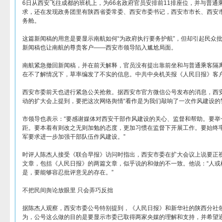
6日从西安飞往成都的班机上，为66名政府官员安排前11排座位，并与普通
求，还在发现政务团里有陕西省委常委、西安市委书记，西安市市长、西安
务舱。
这篇新闻稿的用意是要显示南航如何“为政府执行要务护航”，但却引起民众
新闻稿也让南航的尊贵客户——西安市领导陷入尴尬局面。
南航紧急撤回新闻稿，并在前天解释，官员没有提出靠前坐和与普通乘客隔
在不了解情况下，草率编发了不实的信息。中共中央机关报《人民日报》客
西安市委前天也进行紧急公关抢救。据西安市官方微信公号发布的消息，西安
动的扩大会上提到，要把这次网络舆情“看作是为我们敲响了一次作风建设的
市领导也表示：“要感谢媒体对西安干部作风建设的关心、监督和帮助。要举
距。要本着有则改之无则加勉的态度，更加习惯在监督下开展工作。要始终
军要求进一步加强干部队伍作风建设。”
时评人陈杰人接受《联合早报》访问时指出，西安市委在扩大会议上说要正
文章，包括《人民日报》的两篇文章，似乎说的和做的不一致。他说：“人或
是，要能够容忍批评意见的存在。”
不把民间舆论放眼里 只会弄巧反拙
据陈杰人观察，西安市委公号特别提到，《人民日报》和新华社的陕西分社领
为，公号这么做的目的是要显示市委已取得两家央媒的理解和支持，并希望