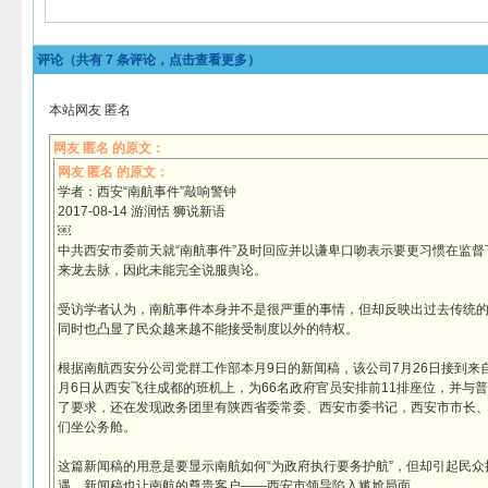
评论（共有
7
条评论，点击查看更多）
本站网友 匿名
网友 匿名 的原文：
网友 匿名 的原文：
学者：西安“南航事件”敲响警钟
2017-08-14 游润恬 狮说新语
￼
中共西安市委前天就“南航事件”及时回应并以谦卑口吻表示要更习惯在监
来龙去脉，因此未能完全说服舆论。
受访学者认为，南航事件本身并不是很严重的事情，但却反映出过去传统
同时也凸显了民众越来越不能接受制度以外的特权。
根据南航西安分公司党群工作部本月9日的新闻稿，该公司7月26日接到来
月6日从西安飞往成都的班机上，为66名政府官员安排前11排座位，并与
了要求，还在发现政务团里有陕西省委常委、西安市委书记，西安市市长
们坐公务舱。
这篇新闻稿的用意是要显示南航如何“为政府执行要务护航”，但却引起民
遇。新闻稿也让南航的尊贵客户——西安市领导陷入尴尬局面。