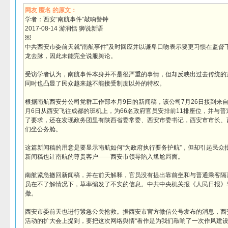
网友 匿名 的原文：
学者：西安“南航事件”敲响警钟
2017-08-14 游润恬 狮说新语
￼
中共西安市委前天就“南航事件”及时回应并以谦卑口吻表示要更习惯在监督
龙去脉，因此未能完全说服舆论。
受访学者认为，南航事件本身并不是很严重的事情，但却反映出过去传统的
同时也凸显了民众越来越不能接受制度以外的特权。
根据南航西安分公司党群工作部本月9日的新闻稿，该公司7月26日接到来
月6日从西安飞往成都的班机上，为66名政府官员安排前11排座位，并与
了要求，还在发现政务团里有陕西省委常委、西安市委书记，西安市市长、
们坐公务舱。
这篇新闻稿的用意是要显示南航如何“为政府执行要务护航”，但却引起民众
新闻稿也让南航的尊贵客户——西安市领导陷入尴尬局面。
南航紧急撤回新闻稿，并在前天解释，官员没有提出靠前坐和与普通乘客隔
员在不了解情况下，草率编发了不实的信息。中共中央机关报《人民日报》
撤。
西安市委前天也进行紧急公关抢救。据西安市官方微信公号发布的消息，西
活动的扩大会上提到，要把这次网络舆情“看作是为我们敲响了一次作风建设