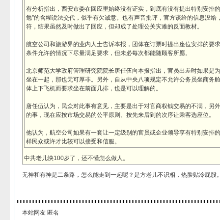
有分析指出，西安市委在回应里始终没有证实，到底有没有提出特别安排的
勉”的含糊说法交代，似乎有欠诚意。也有声音批评，官方该给的信息没给
符，结果虽然及时做出了回应，但却成了处理公关灾难的反面教材。
航空公司和旅游界的业内人士告诉本报，团体在订票时提出座位安排的要
条件允许的情况下尽量满足要求，但未必每次都能随顾客所愿。
北京师范大学政府管理研究院院长唐任伍向本报指出，官员出差时如果是
坐在一起，那也无可厚非。另外，自从中央八项规定不允许公务员坐商务
体上下飞机而要求坐在前面几排，也是可以理解的。
唐任伍认为，民众对此事有意见，主要是出于对官商权钱交易的不满，另
的事，现在应按市场交易的公平原则、按先来后到的次序让乘客选座位。
他认为，航空公司如果有一套让一定级别的官员或企业领导享有特别安排
样民众或许才比较可以接受和信服。
中共老儿快100岁了，还不懂怎么做人。
无神和有神是二条路，怎么能走到一起呢？是方老儿不识相，热脸贴冷屁股
本站网友 匿名