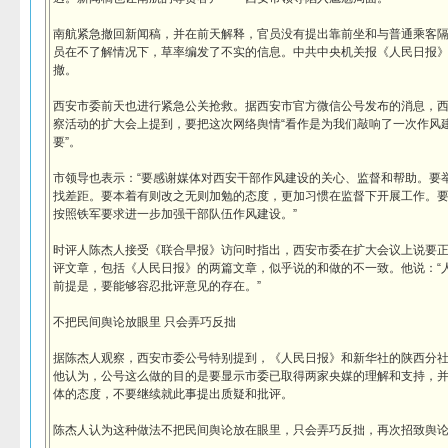
南航紧急撤回新闻稿，并在前天解释，官员没有提出靠前坐和与普通乘客
员在不了解情况下，草率编发了不实的信息。中共中央机关报《人民日报
撤。
西安市委前天也进行紧急公关抢救。据西安市官方微信公号发布的消息，西
察活动的扩大会上提到，要把这次网络舆情“看作是为我们敲响了一次作风
要”。
市领导也表示：“要感谢媒体对西安干部作风建设的关心、监督和帮助。要
找差距。要本着有则改之无则加勉的态度，更加习惯在监督下开展工作。
按照铁军要求进一步加强干部队伍作风建设。”
时评人陈杰人接受《联合早报》访问时指出，西安市委在扩大会议上说要
评文章，包括《人民日报》的两篇文章，似乎说的和做的不一致。他说：“
前提是，要能够容忍批评意见的存在。”
不把民间舆论放眼里 只会弄巧反拙
据陈杰人观察，西安市委公号特别提到，《人民日报》和新华社的陕西分社
他认为，公号这么做的目的是要显示市委已取得两家央媒的理解和支持，
体的态度，不要继续就此事提出质疑和批评。
陈杰人认为这种做法不把民间舆论放在眼里，只会弄巧反拙，再次招致舆