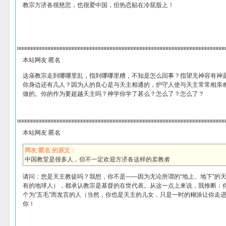
教宗方济各很慈悲，也很爱中国，但热恋贴在冷屁股上！
本站网友 匿名
这庙教宗走到哪哪里乱，指到哪哪里糟，不知是怎么回事？指望无神容有神
你身边还有几人？因为人的良心是与天主相通的，护守人使与天主常常相亲
做的。你的作为要超越天主吗？神学你学了甚么？怎么了？怎么了？
本站网友 匿名
网友 匿名 的原文：
中国教堂是很多人，但不一定欢迎方济各这样的卖教者
请问：您是天主教徒吗？我想，你不是——因为无论所谓的“地上、地下”的
有的地球人），都承认教宗是基督的在世代表。从这一点上来说，我推断：
个为“五毛”而发言的人（当然，你也是天主的儿女，只是一时的糊涂让你走
你！