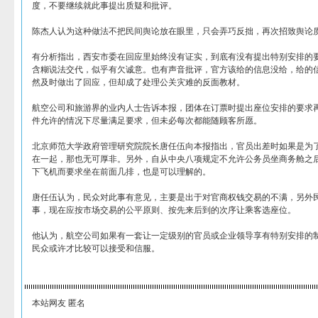
度，不要继续就此事提出质疑和批评。
陈杰人认为这种做法不把民间舆论放在眼里，只会弄巧反拙，再次招致舆论
有分析指出，西安市委在回应里始终没有证实，到底有没有提出特别安排的要
含糊说法交代，似乎有欠诚意。也有声音批评，官方该给的信息没给，给的
然及时做出了回应，但却成了处理公关灾难的反面教材。
航空公司和旅游界的业内人士告诉本报，团体在订票时提出座位安排的要求
件允许的情况下尽量满足要求，但未必每次都能随顾客所愿。
北京师范大学政府管理研究院院长唐任伍向本报指出，官员出差时如果是为
在一起，那也无可厚非。另外，自从中央八项规定不允许公务员坐商务舱之
下飞机而要求坐在前面几排，也是可以理解的。
唐任伍认为，民众对此事有意见，主要是出于对官商权钱交易的不满，另外
事，现在应按市场交易的公平原则、按先来后到的次序让乘客选座位。
他认为，航空公司如果有一套让一定级别的官员或企业领导享有特别安排的
民众或许才比较可以接受和信服。
本站网友 匿名