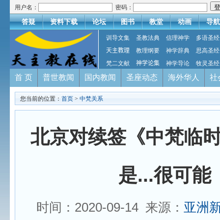
用户名：
密码：
答疑
资料下载
论坛
图书
教堂
动画
导航
训导文集
圣教法典
信理神学
多语圣经
天主教理
教理纲要
神学辞典
思高圣经
梵二文献
神学论集
神学导论
牧灵圣经
首 页
普世教闻
国内教闻
圣座动态
海外华人
社
您当前的位置：
首页
>
中梵关系
北京对续签《中梵临
是...很可能
时间：2020-09-14 来源：
亚洲