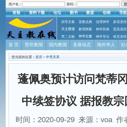
用户名：
密码：
答疑
资料下载
论坛
图书
教堂
动画
导航
训导文集
圣教法典
信理神学
多语圣经
天主教理
教理纲要
神学辞典
思高圣经
梵二文献
神学论集
神学导论
牧灵圣经
首 页
普世教闻
国内教闻
圣座动态
海外华人
社
您当前的位置：
首页
>
中梵关系
蓬佩奥预计访问梵蒂
中续签协议 据报教宗
时间：2020-09-29 来源：voa 