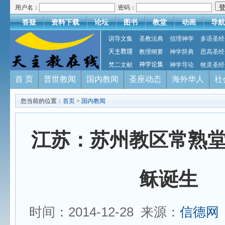
用户名：
密码：
答疑
资料下载
论坛
图书
教堂
动画
导航
训导文集
圣教法典
信理神学
多语圣经
天主教理
教理纲要
神学辞典
思高圣经
梵二文献
神学论集
神学导论
牧灵圣经
首 页
普世教闻
国内教闻
圣座动态
海外华人
社
您当前的位置：
首页
>
国内教闻
江苏：苏州教区常熟
稣诞生
时间：2014-12-28 来源：
信德网