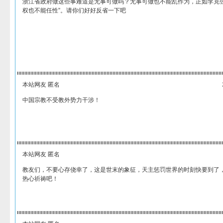
浙江省政府做这些事难道是无事可做吗？无事可做也不能乱作为，正如李克强
权也不能任性”。请你们好好反省一下吧
本站网友 匿名
中国宗教不受教外势力干涉！
本站网友 匿名
教友们，不要心存侥幸了，这是世末的象征，天主惩罚世界的时刻快要到了
热心祈祷吧！