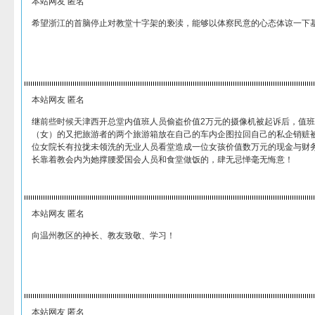
本站网友 匿名
希望浙江的首脑停止对教堂十字架的亵渎，能够以体察民意的心态体谅一下
本站网友 匿名
继前些时候天津西开总堂内值班人员偷盗价值2万元的摄像机被起诉后，值
（女）的又把旅游者的两个旅游箱放在自己的车内企图拉回自己的私企销赃
位女院长有拉拢未领洗的无业人员看堂造成一位女孩价值数万元的现金与财
长靠着教会内为她撑腰爱国会人员和食堂做饭的，肆无忌惮毫无悔意！
本站网友 匿名
向温州教区的神长、教友致敬、学习！
本站网友 匿名