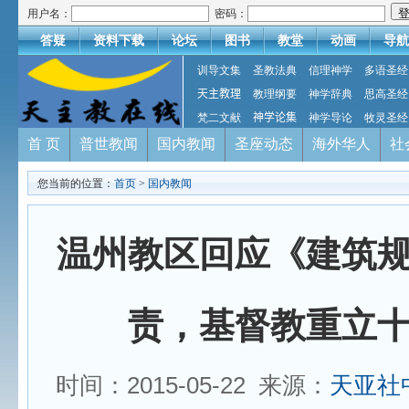
用户名：
密码：
答疑
资料下载
论坛
图书
教堂
动画
导航
训导文集
圣教法典
信理神学
多语圣经
天主教理
教理纲要
神学辞典
思高圣经
梵二文献
神学论集
神学导论
牧灵圣经
首 页
普世教闻
国内教闻
圣座动态
海外华人
社
您当前的位置：
首页
>
国内教闻
温州教区回应《建筑
责，基督教重立
时间：2015-05-22 来源：
天亚社