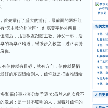
事。
教宗周
，首先举行了盛大的游行，最前面的两杆红
相关文
有“天主教沧州堂区”，红底黄字格外醒目；
河北：
队伍随后，几百教友跟随主教、神父一起，浩
献县教
繁华的新华路辅道，缓缓步入教堂；过路者纷
河北：
照录像。
献县教
献县教区
澳门教
人有信仰就有目标，就有方向，信仰就是牺
河北：
河北：
把最好的东西留给别人，信仰就是把困难留给
河北九
河北：
务和福传事业充分给予褒奖:虽然来的次数不
栏目更
区的发展；是一群不聪明的人，因着对信仰的
栏目热