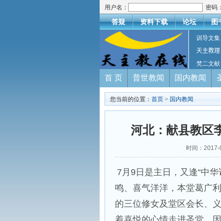
用户名：
密码
答疑
资料下载
论坛
图
训导文集
天主教理
梵二文献
首 页
普世教闻
国内教闻
您当前的位置：
首页
>
国内教闻
河北：献县教区
时间：2017-
7月9日是主日，又逢“中
鸣、喜气洋洋，本堂葛广
的三位修女及堂区会长、
着喜悦的心情走进圣堂。