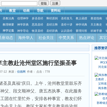
：
书
教堂
动画
导航
资料站
圣教法典
信理神学
多语圣经
释经原则
圣经发凡
教义函授
慕道指南
教理纲要
神学辞典
思高圣经
圣经注释
圣经十讲
神学词典
天主教史
神学论集
神学导论
牧灵圣经
圣经辞典
认识圣经
要理问答
祈祷手册
圣座动态
海外华人
社会关注
中梵关系
热点评论
其它
推荐资
李主教赴沧州堂区施行坚振圣事
河北保
07-12 来源：
信德网
作者： 点击：
778
华诸圣及真福”庆日。上午，沧州教堂里鼓乐齐
闽东教
利神父、段文顺神父、唐五杰执事、在此服务
义工团在忙里忙外，安排各种事宜，教友们怀
郭希锦
因为今天上午，教区大家长李主教亲临沧州，