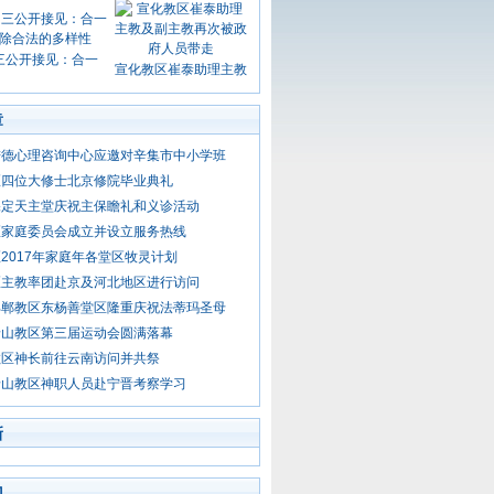
三公开接见：合一
宣化教区崔泰助理主教
章
进德心理咨询中心应邀对辛集市中小学班
区四位大修士北京修院毕业典礼
保定天主堂庆祝主保瞻礼和义诊活动
区家庭委员会成立并设立服务热线
2017年家庭年各堂区牧灵计划
区主教率团赴京及河北地区进行访问
邯郸教区东杨善堂区隆重庆祝法蒂玛圣母
唐山教区第三届运动会圆满落幕
教区神长前往云南访问并共祭
唐山教区神职人员赴宁晋考察学习
新
门