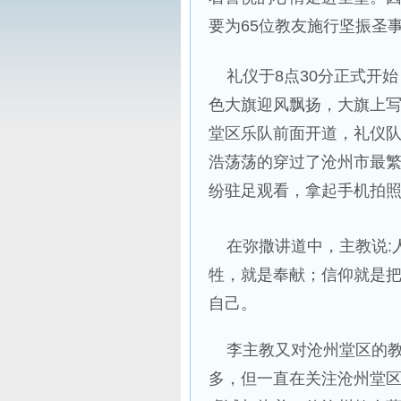
要为65位教友施行坚振圣
礼仪于8点30分正式开始
色大旗迎风飘扬，大旗上写
堂区乐队前面开道，礼仪
浩荡荡的穿过了沧州市最
纷驻足观看，拿起手机拍
在弥撒讲道中，主教说:
牲，就是奉献；信仰就是
自己。
李主教又对沧州堂区的教
多，但一直在关注沧州堂