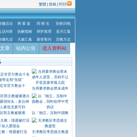
繁體
|
投稿
|
RSS
弥撒总论
再 慕 道
同 根 生
剖析闪电
礼仪问答
告解指南
辩护真理
圣月汇集
弥撒礼仪
大赦汇集
新答客问
宗教方志
文章
站内公告
进入资料站
讯
定非官方教会十
当局要求教会禁未成年
区郭主教被驱逐
以「独立」压制中国教
主教：情愿被打压
天津教区李思德主教逝