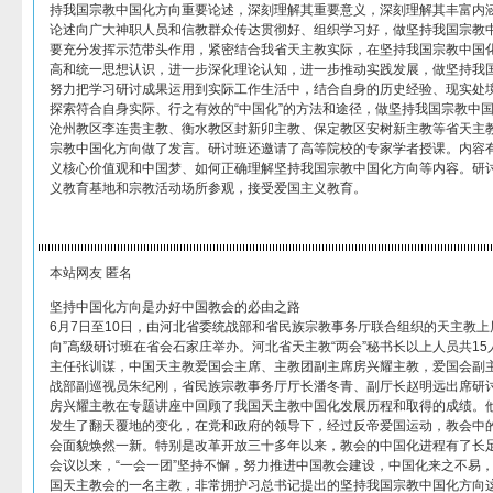
持我国宗教中国化方向重要论述，深刻理解其重要意义，深刻理解其丰富内
论述向广大神职人员和信教群众传达贯彻好、组织学习好，做坚持我国宗教中
要充分发挥示范带头作用，紧密结合我省天主教实际，在坚持我国宗教中国
高和统一思想认识，进一步深化理论认知，进一步推动实践发展，做坚持我国
努力把学习研讨成果运用到实际工作生活中，结合自身的历史经验、现实处
探索符合自身实际、行之有效的“中国化”的方法和途径，做坚持我国宗教中国
沧州教区李连贵主教、衡水教区封新卯主教、保定教区安树新主教等省天主教
宗教中国化方向做了发言。研讨班还邀请了高等院校的专家学者授课。内容
义核心价值观和中国梦、如何正确理解坚持我国宗教中国化方向等内容。研
义教育基地和宗教活动场所参观，接受爱国主义教育。
本站网友 匿名
坚持中国化方向是办好中国教会的必由之路
6月7日至10日，由河北省委统战部和省民族宗教事务厅联合组织的天主教上
向”高级研讨班在省会石家庄举办。河北省天主教“两会”秘书长以上人员共1
主任张训谋，中国天主教爱国会主席、主教团副主席房兴耀主教，爱国会副
战部副巡视员朱纪刚，省民族宗教事务厅厅长潘冬青、副厅长赵明远出席研
房兴耀主教在专题讲座中回顾了我国天主教中国化发展历程和取得的成绩。
发生了翻天覆地的变化，在党和政府的领导下，经过反帝爱国运动，教会中的
会面貌焕然一新。特别是改革开放三十多年以来，教会的中国化进程有了长
会议以来，“一会一团”坚持不懈，努力推进中国教会建设，中国化来之不易
国天主教会的一名主教，非常拥护习总书记提出的坚持我国宗教中国化方向