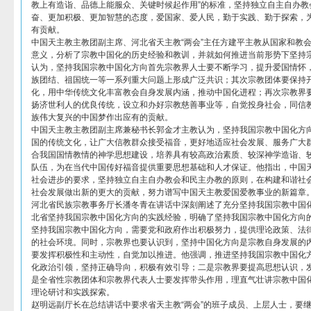
教上有造诣、品德上能服众、关键时候起作用”的标准，坚持独立自主自办教
奋、更加积极、更加智慧的态度，爱国家、爱人民，勤于实践、勤于探索，
有贡献。
中国天主教主教团副主席、河北省天主教“两会”主任方建平主教从国家和教
意义，分析了宗教中国化的历史经验和教训，并就如何推进当前形势下坚持
认为，坚持我国宗教中国化方向首先宗教界人士要不断学习，提升爱国情怀
族团结、祖国统一等一系列重大问题上形成广泛共识；其次宗教团体要保持
化，用中华传统文化丰富教会自身发展内涵，推动中国化进程；再次宗教界
扬济世利人的优良传统，设立和办好宗教慈善事业等，自觉投身社会，同信
族伟大复兴的中国梦作出应有的贡献。
中国天主教主教团副主席兼秘书长郭金才主教认为，坚持我国宗教中国化方
国的传统文化，让广大信教群众接受福音，更好地适应社会发展、服务广大
合我国国情教情的神学思想建设，培养具有较高政治素质、较深神学造诣、
队伍，为在当代中国传好福音提供重要思想基础和人才保证。他指出，中国
社会进步的要求，坚持独立自主自办教会和民主办教的原则，在构建和谐社
社会发展做出新的更大的贡献，努力谱写中国天主教爱国爱教事业的新篇章
河北省民族宗教事务厅长潘冬青在讲话中深刻阐述了充分坚持我国宗教中国
北省坚持我国宗教中国化方向的实践经验，明确了坚持我国宗教中国化方向
坚持我国宗教中国化方向，需要党和政府作出积极努力，提供理论政策、法
的社会环境。同时，宗教界也要认识到，坚持中国化方向是宗教自身发展的
要发挥积极性和主动性，自觉加以推进。他强调，推进坚持我国宗教中国化
化政治引领，坚持正确导向，积极有效引导；二是宗教界要提高思想认识，
是全省性宗教团体和宗教界代表人士要发挥带头作用，理直气壮讲宗教中国
理论研讨和实践探索。
赵明远副厅长在总结讲话中要求省天主教“两会”的班子成员、上层人士，要