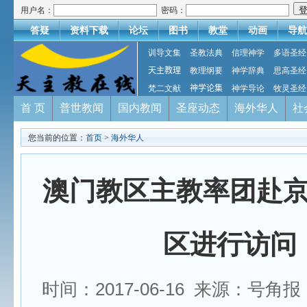
用户名：
密码：
答疑
资料下载
论坛
图书
教堂
动画
导航
训导文集
圣教法典
信理神学
多语圣经
天主教理
教理纲要
神学辞典
思高圣经
梵二文献
神学论集
神学导论
牧灵圣经
首 页
普世教闻
国内教闻
圣座动态
海外华人
社
您当前的位置：
首页
>
海外华人
澳门教区主教率团赴
区进行访问
时间：2017-06-16 来源：号角