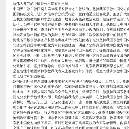
族伟大复兴的中国梦作出应有的贡献。
中国天主教主教团副主席兼秘书长郭金才主教认为，坚持我国宗教中国化方
国的传统文化，让广大信教群众接受福音，更好地适应社会发展、服务广大
合我国国情教情的神学思想建设，培养具有较高政治素质、较深神学造诣、
队伍，为在当代中国传好福音提供重要思想基础和人才保证。他指出，中国
社会进步的要求，坚持独立自主自办教会和民主办教的原则，在构建和谐社
社会发展做出新的更大的贡献，努力谱写中国天主教爱国爱教事业的新篇章
河北省民族宗教事务厅长潘冬青在讲话中深刻阐述了充分坚持我国宗教中国
北省坚持我国宗教中国化方向的实践经验，明确了坚持我国宗教中国化方向
坚持我国宗教中国化方向，需要党和政府作出积极努力，提供理论政策、法
的社会环境。同时，宗教界也要认识到，坚持中国化方向是宗教自身发展的
要发挥积极性和主动性，自觉加以推进。他强调，推进坚持我国宗教中国化
化政治引领，坚持正确导向，积极有效引导；二是宗教界要提高思想认识，
是全省性宗教团体和宗教界代表人士要发挥带头作用，理直气壮讲宗教中国
理论研讨和实践探索。
赵明远副厅长在总结讲话中要求省天主教“两会”的班子成员、上层人士，要
持我国宗教中国化方向重要论述，深刻理解其重要意义，深刻理解其丰富内
论述向广大神职人员和信教群众传达贯彻好、组织学习好，做坚持我国宗教中
要充分发挥示范带头作用，紧密结合我省天主教实际，在坚持我国宗教中国
高和统一思想认识，进一步深化理论认知，进一步推动实践发展，做坚持我国
努力把学习研讨成果运用到实际工作生活中，结合自身的历史经验、现实处
探索符合自身实际、行之有效的“中国化”的方法和途径，做坚持我国宗教中国
沧州教区李连贵主教、衡水教区封新卯主教、保定教区安树新主教等省天主教
宗教中国化方向做了发言。研讨班还邀请了高等院校的专家学者授课。内容
义核心价值观和中国梦、如何正确理解坚持我国宗教中国化方向等内容。研