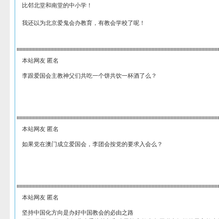
比邻北堂和南堂的中小学！
我还以为北京爱鬼会办教育，有教会学校了呢！
本站网友 匿名
李跟爱国会主教神父们共吃一个饼共饮一杯酒了么？
本站网友 匿名
如果党在澳门成立爱国会，李团会按党的要求入会么？
本站网友 匿名
坚持中国化方向是办好中国教会的必由之路