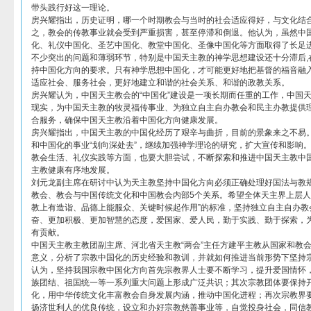
带头践行好这一理论。
房兴耀指出，历史证明，哪一个时期教会与当时的社会适应得好，与文化结
之，教会的传教事业就会受到严重损害，甚至停滞和倒退。他认为，虽然中
化、礼仪中国化、圣艺中国化、教堂中国化、圣像中国化等方面取得了长足
不少突出的问题和薄弱环节，特别是中国天主教的神学思想建设还十分滞后,
持中国化方向的要求。只有神学思想中国化，才可能更好地把基督的福音融
适应社会、服务社会，更好地建立和谐的社会关系、和谐的政教关系。
房兴耀认为，中国天主教会的“中国化”建设是一项长期而任重的工作，中国
现实，为中国天主教的牧灵福传事业、为独立自主自办教会和民主办教提供
合服务，确保中国天主教沿着中国化方向健康发展。
房兴耀指出，中国天主教的中国化经历了艰辛与曲折，目前的景象来之不易。
和中国化的事业“划向深处去”，继续加强神学理论的研究，扩大宣传和影响
教会生活、礼仪实践等方面，也要大胆尝试，不断探索和推进中国天主教中
主教健康有序地发展。
刘元龙副主席在研讨中认为天主教坚持中国化方向必须正确处理好国法与教
教会、教会与中国传统文化和中国教会内部5个关系。希望全体天主界上层人
教上有造诣、品德上能服众、关键时候起作用”的标准，坚持独立自主自办教
奋、更加积极、更加智慧的态度，爱国家、爱人民，勤于实践、勤于探索，
有贡献。
中国天主教主教团副主席、河北省天主教“两会”主任方建平主教从国家和教
意义，分析了宗教中国化的历史经验和教训，并就如何推进当前形势下坚持
认为，坚持我国宗教中国化方向首先宗教界人士要不断学习，提升爱国情怀
族团结、祖国统一等一系列重大问题上形成广泛共识；其次宗教团体要保持
化，用中华传统文化丰富教会自身发展内涵，推动中国化进程；再次宗教界
扬济世利人的优良传统，设立和办好宗教慈善事业等，自觉投身社会，同信