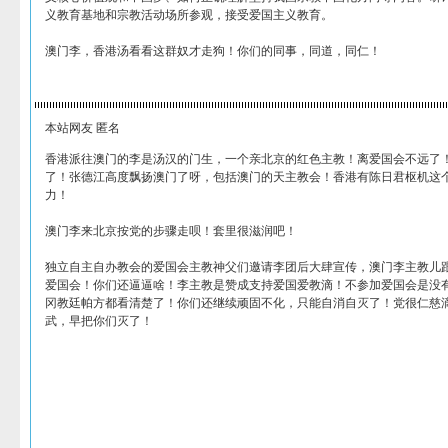
义教育基地和宗教活动场所参观，接受爱国主义教育。
澳门李，香港汤看看这群奴才走狗！你们的同事，同道，同仁！
本站网友 匿名
香港派往澳门的李是汤汉的门生，一个亲北京的红色主教！离爱国会不远了
了！张德江高度飘扬澳门了呀，包括澳门的天主教会！香港有陈日君枢机这个
力！
澳门李来北京按党的步骤走呗！套里很滋润吧！
独立自主自办教会的爱国会主教神父们邀请李团后大肆宣传，澳门李主教儿
爱国会！你们还逼逼啥！李主教是赞成支持爱国爱教滴！不参加爱国会是没
冈教廷帕方都看清楚了！你们还继续顽固不化，只能自消自灭了！党很仁慈
武，早把你们灭了！