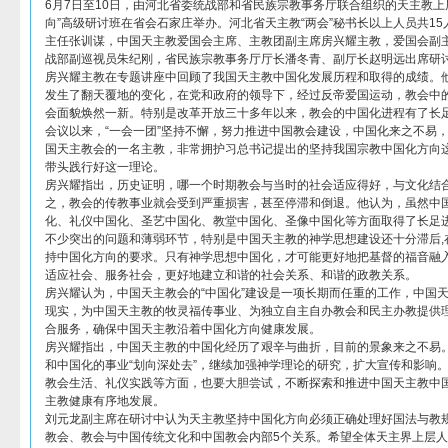
6月7日至10日，由河北省委统战部和省民族宗教事务厅联合组织的天主教上
向”高级研讨班在省会石家庄举办。河北省天主教“两会”秘书长以上人员共1
主任张训谋，中国天主教爱国会主席、主教团副主席房兴耀主教，爱国会副
战部副巡视员朱纪刚，省民族宗教事务厅厅长潘冬青、副厅长赵明远出席研
房兴耀主教在专题讲座中回顾了我国天主教中国化发展历程和取得的成绩。
发生了翻天覆地的变化，在党和政府的领导下，经过反帝爱国运动，教会中的
会面貌焕然一新。特别是改革开放三十多年以来，教会的中国化进程有了长
会议以来，“一会一团”坚持不懈，努力推进中国教会建设，中国化来之不易
国天主教会的一名主教，非常拥护习总书记提出的坚持我国宗教中国化方向
带头践行好这一理论。
房兴耀指出，历史证明，哪一个时期教会与当时的社会适应得好，与文化结
之，教会的传教事业就会受到严重损害，甚至停滞和倒退。他认为，虽然中
化、礼仪中国化、圣艺中国化、教堂中国化、圣像中国化等方面取得了长足
不少突出的问题和薄弱环节，特别是中国天主教的神学思想建设还十分滞后,
持中国化方向的要求。只有神学思想中国化，才可能更好地把基督的福音融
适应社会、服务社会，更好地建立和谐的社会关系、和谐的政教关系。
房兴耀认为，中国天主教会的“中国化”建设是一项长期而任重的工作，中国
现实，为中国天主教的牧灵福传事业、为独立自主自办教会和民主办教提供
合服务，确保中国天主教沿着中国化方向健康发展。
房兴耀指出，中国天主教的中国化经历了艰辛与曲折，目前的景象来之不易。
和中国化的事业“划向深处去”，继续加强神学理论的研究，扩大宣传和影响
教会生活、礼仪实践等方面，也要大胆尝试，不断探索和推进中国天主教中
主教健康有序地发展。
刘元龙副主席在研讨中认为天主教坚持中国化方向必须正确处理好国法与教
教会、教会与中国传统文化和中国教会内部5个关系。希望全体天主界上层人