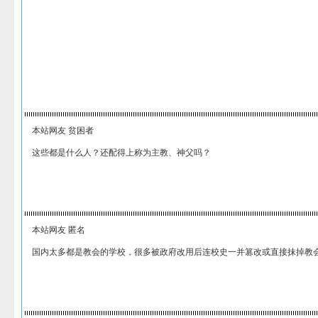
本站网友 贫困者
这些都是什么人？还配得上称为主教、神父吗？
本站网友 匿名
国内太多都是教会的学校，很多被政府改用后连校史一并篡改或直接抹掉教