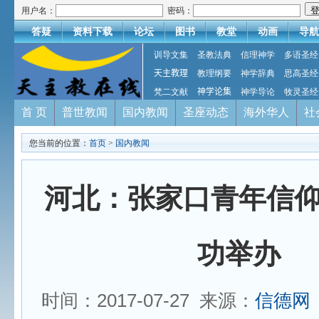
用户名：
密码：
答疑
资料下载
论坛
图书
教堂
动画
导航
训导文集
圣教法典
信理神学
多语圣经
天主教理
教理纲要
神学辞典
思高圣经
梵二文献
神学论集
神学导论
牧灵圣经
首 页
普世教闻
国内教闻
圣座动态
海外华人
社
您当前的位置：
首页
>
国内教闻
河北：张家口青年信
功举办
时间：2017-07-27 来源：
信德网