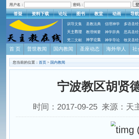
用户名：
密码：
答疑
资料下载
论坛
图书
教堂
动画
导航
训导文集
圣教法典
信理神学
多语圣经
天主教理
教理纲要
神学辞典
思高圣经
梵二文献
神学论集
神学导论
牧灵圣经
首 页
普世教闻
国内教闻
圣座动态
海外华人
社
您当前的位置：
首页
>
国内教闻
宁波教区胡贤
时间：2017-09-25 来源