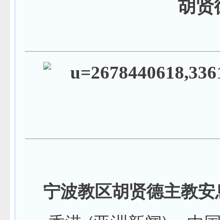
胡贤
宁波教区胡贤德主教安