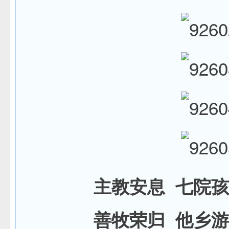
主教安息
七院孩
善牧荣归
他乡游