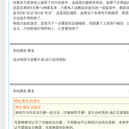
结果本方原来有人接受了对方的条件，这就是问题根本所在。如果下次再提此
还是后来的5主教+1神甫名单，只要有人说教廷未提出此一前提条件，都是说
改为5名“合法”加1名“非法”，这是惑乱视听，如果这个名单对方能接受，那
方也就不用拒绝了。
韩德力如此放话，是想为下一步重提此议做铺垫，但因露了上述四个破绽，
会儿，只怕给他打招呼的人，心里要犯怵了
本站网友 匿名
这次韩得力卖教不成 自己还找理由
本站网友 匿名
网友 匿名 的原文：
网友 匿名 的原文：
韩得力与马非法主教一起讨论《主教牧民手册》是不合时意的.他们又要搅
马英林教宗认可了共融合法主教， 不然教会不让韩得力去找马英林，未来
认可爱国会主教团，马英林团长职务的。