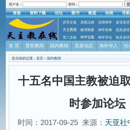
用户名：
密码：
答疑
资料下载
论坛
图书
教堂
动画
导航
训导文集
圣教法典
信理神学
多语圣经
天主教理
教理纲要
神学辞典
思高圣经
梵二文献
神学论集
神学导论
牧灵圣经
首 页
普世教闻
国内教闻
圣座动态
海外华人
社
您当前的位置：
首页
>
国内教闻
十五名中国主教被迫
时参加论坛
时间：2017-09-25 来源：
天亚社