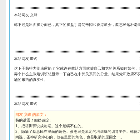
本站网友 义峰
韩不过是出面操办而已，真正的操盘手是梵蒂冈和香港教会，蔡惠民这种老
本站网友 匿名
这下子韩得力彻底露馅了 它或许在教廷方面吹嘘自己和党的关系如何如何，
弄个什么主教培训班想显示一下自己在中梵关系间的分量。结果党和政府不
嘘的东西的真实性。
本站网友 匿名
网友 义峰 的原文：
韩的话露了四处破绽：
1、把培训班说成论坛。这个是瞒不住的。
2、隐瞒了蔡惠民在里面的角色。蔡惠民是原定的培训班的训导主任。韩德
间谍，圣神研究中心的，他在里面的角色，也是取消的原因之一。