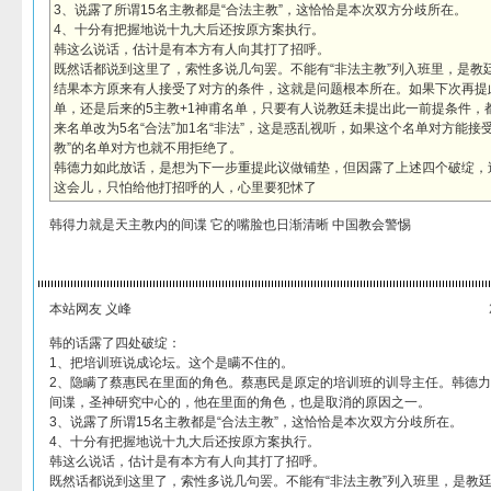
3、说露了所谓15名主教都是“合法主教”，这恰恰是本次双方分歧所在。
4、十分有把握地说十九大后还按原方案执行。
韩这么说话，估计是有本方有人向其打了招呼。
既然话都说到这里了，索性多说几句罢。不能有“非法主教”列入班里，是教
结果本方原来有人接受了对方的条件，这就是问题根本所在。如果下次再提
单，还是后来的5主教+1神甫名单，只要有人说教廷未提出此一前提条件，
来名单改为5名“合法”加1名“非法”，这是惑乱视听，如果这个名单对方能接
教”的名单对方也就不用拒绝了。
韩德力如此放话，是想为下一步重提此议做铺垫，但因露了上述四个破绽，
这会儿，只怕给他打招呼的人，心里要犯怵了
韩得力就是天主教内的间谍 它的嘴脸也日渐清晰 中国教会警惕
本站网友 义峰
韩的话露了四处破绽：
1、把培训班说成论坛。这个是瞒不住的。
2、隐瞒了蔡惠民在里面的角色。蔡惠民是原定的培训班的训导主任。韩德
间谍，圣神研究中心的，他在里面的角色，也是取消的原因之一。
3、说露了所谓15名主教都是“合法主教”，这恰恰是本次双方分歧所在。
4、十分有把握地说十九大后还按原方案执行。
韩这么说话，估计是有本方有人向其打了招呼。
既然话都说到这里了，索性多说几句罢。不能有“非法主教”列入班里，是教