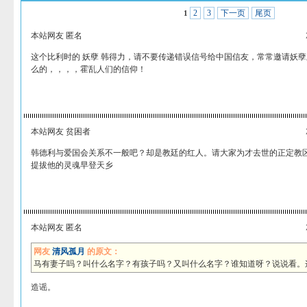
2
3
下一页
尾页
1
本站网友 匿名
这个比利时的 妖孽 韩得力，请不要传递错误信号给中国信友，常常邀请妖
么的，，，，霍乱人们的信仰！
本站网友 贫困者
韩德利与爱国会关系不一般吧？却是教廷的红人。请大家为才去世的正定教
提拔他的灵魂早登天乡
本站网友 匿名
网友
清风孤月
的原文：
马有妻子吗？叫什么名字？有孩子吗？又叫什么名字？谁知道呀？说说看。
造谣。