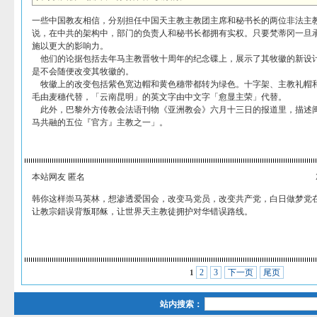
一些中国教友相信，分别担任中国天主教主教团主席和秘书长的两位非法主
说，在中共的架构中，部门的负责人和秘书长都拥有实权。只要梵蒂冈一旦
施以更大的影响力。
他们的论据包括去年马主教晋牧十周年的纪念碟上，展示了其牧徽的新设
是不会随便改变其牧徽的。
牧徽上的改变包括紫色宽边帽和黄色穗带都转为绿色。十字架、主教礼帽
毛由麦穗代替，「云南昆明」的英文字由中文字「愈显主荣」代替。
此外，巴黎外方传教会法语刊物《亚洲教会》六月十三日的报道里，描述
马共融的五位『官方』主教之一」。
本站网友 匿名
韩你这样崇马英林，想渗透爱国会，改变马党员，改变共产党，白日做梦党
让教宗錯误背叛耶稣，让世界天主教徒拥护对华错误路线。
2
3
下一页
尾页
1
站内搜索：