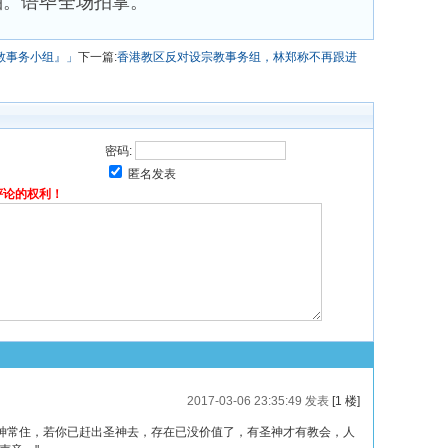
袖。语毕全场拍掌。
教事务小组』」
下一篇:
香港教区反对设宗教事务组，林郑称不再跟进
密码:
匿名发表
评论的权利！
2017-03-06 23:35:49 发表
[1 楼]
神常住，若你已赶出圣神去，存在已没价值了，有圣神才有教会，人