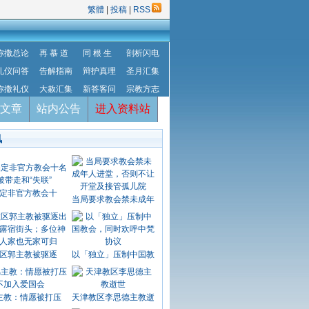
繁體
|
投稿
|
RSS
弥撒总论
再 慕 道
同 根 生
剖析闪电
礼仪问答
告解指南
辩护真理
圣月汇集
弥撒礼仪
大赦汇集
新答客问
宗教方志
文章
站内公告
进入资料站
讯
定非官方教会十
当局要求教会禁未成年
区郭主教被驱逐
以「独立」压制中国教
主教：情愿被打压
天津教区李思德主教逝