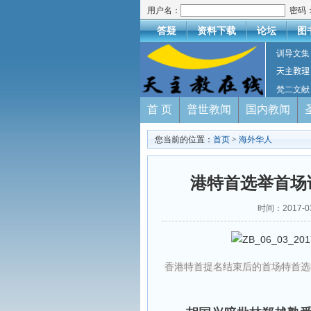
用户名：
密码
答疑
资料下载
论坛
图
训导文集
天主教理
梵二文献
首 页
普世教闻
国内教闻
您当前的位置：
首页
>
海外华人
港特首选举首场
时间：2017-
香港特首提名结束后的首场特首选