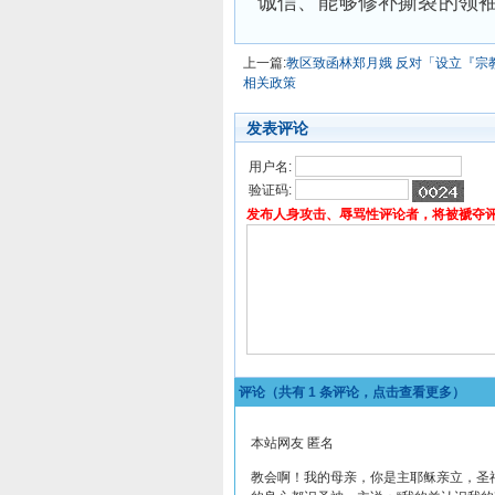
诚信、能够修补撕裂的领
上一篇:
教区致函林郑月娥 反对「设立『宗
相关政策
发表评论
用户名:
验证码:
发布人身攻击、辱骂性评论者，将被褫夺
评论（共有
1
条评论，点击查看更多）
本站网友 匿名
教会啊！我的母亲，你是主耶稣亲立，圣