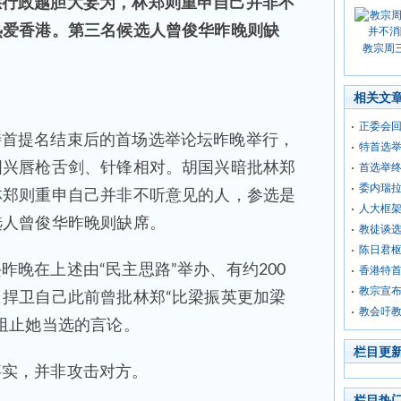
悉行政越胆大妄为，林郑则重申自己并非不
热爱香港。第三名候选人曾俊华昨晚则缺
教宗周
相关文
正委会回
特首提名结束后的首场选举论坛昨晚举行，
特首选举
国兴唇枪舌剑、针锋相对。胡国兴暗批林郑
首选举
委内瑞拉
林郑则重申自己并非不听意见的人，参选是
人大框架
选人曾俊华昨晚则缺席。
教徒谈选
陈日君
昨晚在上述由“民主思路”举办、有约200
香港特
教宗宣布
捍卫自己此前曾批林郑“比梁振英更加梁
教会吁
阻止她当选的言论。
栏目更
事实，并非攻击对方。
栏目热