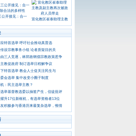
三公开接见：合一
宣化教区崔泰助理主教
章
应特首选举 呼吁社会推动真普选
传设宗教事务小组 论者质疑目的关
终由三人竞逐，林郑政纲倡宗教政策惹争
主教促政府 制订选举日程解争议
下特首选举 教会人士促关注民生与
委会选举 集中改变小圈子制度
枢机：民主选举主教？
首选举基督教选委以抽签产生，信徒批评
擢升17位新枢机，有选举资格者13位
教友积极参与香港历来最复杂选举，惟情
新
门