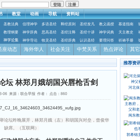
：
书
教堂
动画
导航
资料站
圣教法典
信理神学
多语圣经
释经原则
圣经发凡
教义函授
慕道指南
教理纲要
神学辞典
思高圣经
圣经注释
圣经十讲
神学词典
天主教史
神学论集
神学导论
牧灵圣经
圣经辞典
认识圣经
要理问答
祈祷手册
圣座动态
海外华人
社会关注
中梵关系
热点评论
其它
推荐资
论坛 林郑月娥胡国兴唇枪舌剑
河北保
03-06 来源：联合早报 作者： 点击：
860
闽东教
举论坛昨晚展开，林郑月娥（左）和胡国兴对垒，曾俊华
缺席。（互联网）
郭希锦