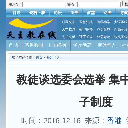
用户名：
密码：
答疑
资料下载
论坛
图书
教堂
动画
导航
训导文集
圣教法典
信理神学
多语圣经
天主教理
教理纲要
神学辞典
思高圣经
梵二文献
神学论集
神学导论
牧灵圣经
首 页
普世教闻
国内教闻
圣座动态
海外华人
社
您当前的位置：
首页
>
海外华人
教徒谈选委会选举 集
子制度
时间：2016-12-16 来源：
香港