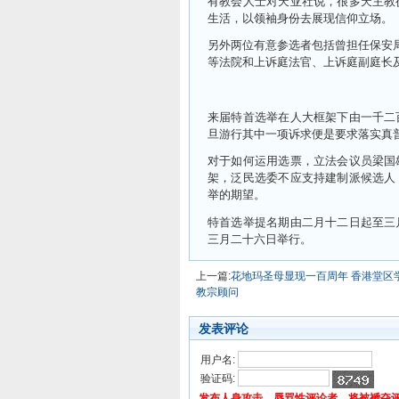
有教会人士对天亚社说，很多天主教
生活，以领袖身份去展现信仰立场。
另外两位有意参选者包括曾担任保安
等法院和上诉庭法官、上诉庭副庭长
来届特首选举在人大框架下由一千二
旦游行其中一项诉求便是要求落实真
对于如何运用选票，立法会议员梁国
架，泛民选委不应支持建制派候选人
举的期望。
特首选举提名期由二月十二日起至三
三月二十六日举行。
上一篇:
花地玛圣母显现一百周年 香港堂区
教宗顾问
发表评论
用户名:
验证码:
发布人身攻击、辱骂性评论者，将被褫夺