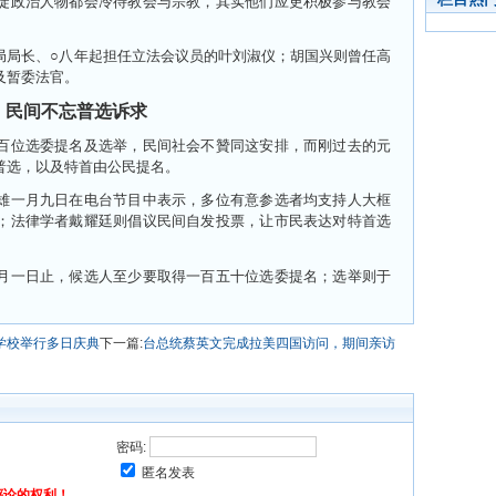
徒政治人物都会冷待教会与宗教，其实他们应更积极参与教会
局局长、○八年起担任立法会议员的叶刘淑仪；胡国兴则曾任高
及暂委法官。
民间不忘普选诉求
百位选委提名及选举，民间社会不贊同这安排，而刚过去的元
普选，以及特首由公民提名。
雄一月九日在电台节目中表示，多位有意参选者均支持人大框
；法律学者戴耀廷则倡议民间自发投票，让市民表达对特首选
月一日止，候选人至少要取得一百五十位选委提名；选举则于
学校举行多日庆典
下一篇:
台总统蔡英文完成拉美四国访问，期间亲访
密码:
匿名发表
评论的权利！