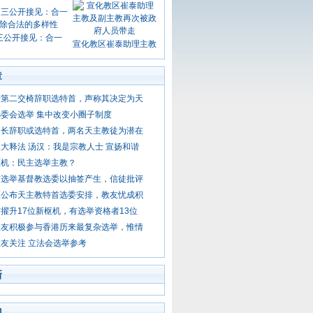
三公开接见：合一
宣化教区崔泰助理主教
章
府第二交椅辞职选特首，声称其决定为天
委会选举 集中改变小圈子制度
司长辞职或选特首，两名天主教徒为潜在
大释法 汤汉：我是宗教人士 宣扬和谐
枢机：民主选举主教？
首选举基督教选委以抽签产生，信徒批评
区公布天主教特首选委安排，教友忧成积
擢升17位新枢机，有选举资格者13位
教友积极参与香港历来最复杂选举，惟情
友关注 立法会选举参考
新
门