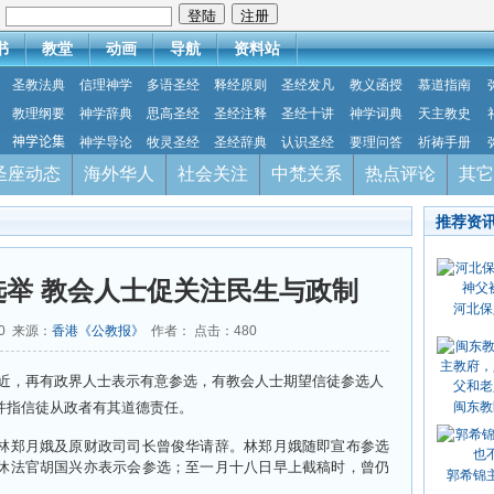
：
书
教堂
动画
导航
资料站
圣教法典
信理神学
多语圣经
释经原则
圣经发凡
教义函授
慕道指南
教理纲要
神学辞典
思高圣经
圣经注释
圣经十讲
神学词典
天主教史
神学论集
神学导论
牧灵圣经
圣经辞典
认识圣经
要理问答
祈祷手册
圣座动态
海外华人
社会关注
中梵关系
热点评论
其它
推荐资
举 教会人士促关注民生与政制
河北保
20 来源：
香港《公教报》
作者： 点击：
480
近，再有政界人士表示有意参选，有教会人士期望信徒参选人
并指信徒从政者有其道德责任。
闽东教
林郑月娥及原财政司司长曾俊华请辞。林郑月娥随即宣布参选
休法官胡国兴亦表示会参选；至一月十八日早上截稿时，曾仍
郭希锦