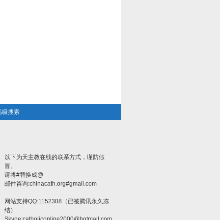
高级搜索
以下为天主教在线的联系方式，谨防假
冒。
请将#替换成@
邮件咨询:chinacath.org#gmail.com
网站支持QQ:1152308（已被腾讯永久冻
结）
Skype:
catholiconline2000@hotmail.com