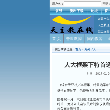
用户名：
密码
答疑
资料下载
论坛
图
训导文集
天主教理
梵二文献
首 页
普世教闻
国内教闻
您当前的位置：
首页
>
海外华人
人大框架下特首选
时间：2017-01-
（综合天亚社╱本报讯）特首选举临
纵使在限制下，仍能致力彰显民意，
国务院一月十六日批准原政务司司长
特首，另外立法会议员叶刘淑仪及退
未公布参选特首。