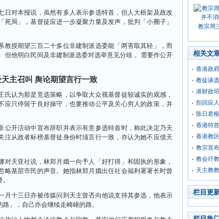
七日对本报说，虽然有多人表示参选特首，但人大框架及政改
「死局」，基督徒应进一步凝聚力量及发声，批判「小圈子」
教宗周
系教授期望三百二十多位非建制派选委能「两害取其轻」，而
相关文
 但他明白民间及非建制派选委对选举意见分歧， 需要作公开
香港政
受天主召叫 舆论期望言行一致
教徒谈选
港财政
王氏认为那是竞选策略，以争取大众视基督徒较诚实的观感，
拒回应人
不应只停留于良好操守，也要推动公平及关心穷人的政策，并
陈日君
香港特
非公开活动中宣布辞职并表示有意参选特首时，称此决定乃天
香港教
关注从政者标榜基督徒身份时须言行一致，亦认为她不应借天
教宗宣布
教会吁
娜对天亚社说，林郑月娥一向予人「好打得」和固执的形象，
天主教教
忽略基层市民的声音。她指林郑月娥出任社会福利署署长时曾
要。
栏目更
一月十三日亦被传媒问到天主曾否向他说支持其参选，他表示
的路」，自己亦会继续走崎岖的路。
栏目热