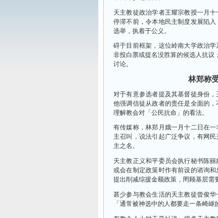
天主教徒政治学者王耀宗教授一月十
停滞不前，令本地民主制度发展陷入
选举，执着于公义。
碍于目前框架，这位岭南大学政治学
非投白票或提名没胜算的候选人抗议；
讨论。
林郑称
对于有意参选者提及其基督徒身份，
他强调信徒从政者的责任是全面的，
理解教会对「公民抗命」的看法。
有传媒称，林郑月娥一月十二日在一
主召叫，说法引起广泛争议，有网民
主之名。
天主教正义和平委员会执行秘书陈丽
或会在制定政策时作有前设的谘询和
提出削减综援金额政策，罔顾基层需
甚少参与教会生活的天主教徒曾俊华
「通常被神选中的人都要走一条崎岖