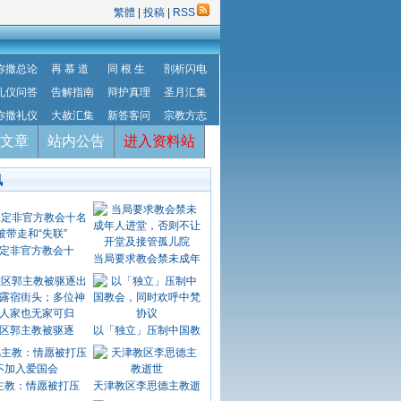
繁體
|
投稿
|
RSS
弥撒总论
再 慕 道
同 根 生
剖析闪电
礼仪问答
告解指南
辩护真理
圣月汇集
弥撒礼仪
大赦汇集
新答客问
宗教方志
文章
站内公告
进入资料站
讯
定非官方教会十
当局要求教会禁未成年
区郭主教被驱逐
以「独立」压制中国教
主教：情愿被打压
天津教区李思德主教逝