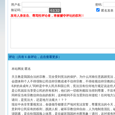
用户名:
密码:
验证码:
匿名发表
发布人身攻击、辱骂性评论者，将被褫夺评论的权利！
评论（共有
6
条评论，点击查看更多）
本站网友 匿名
天主教是我国合法的宗教，完全受到宪法的保护。为什么河南任意践踏宪法，
会团体和个人不得强制公民信仰宗教或者不信仰宗教，不得歧视信仰宗教的公
8岁的未成年人”同样是中华人民共和国公民，宪法没有任何地方规定说这些
是公民就应当享受公民的所有权利，他们的一切权利都应当得到尊重，不应
同样应当有宗教信仰自由的权利，这种权利不应当受到任何侵犯！任何地方
请问，是宪法大，还是地方法规大！？？
现在中央非常重视宪法，各级领导都要庄严地对宪法宣誓，尊重宪法的今天
意剥夺公民应有的权利，践踏人权，破坏宗教信仰自由，人为地制造混乱，
谐因素，是在给我国脸上抹黑，是在破坏我国的光辉形象！请问，这对谁有