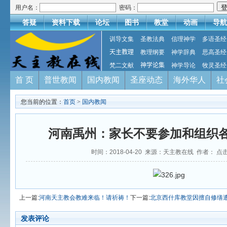
用户名：
密码：
答疑
资料下载
论坛
图书
教堂
动画
导航
训导文集
圣教法典
信理神学
多语圣经
天主教理
教理纲要
神学辞典
思高圣经
梵二文献
神学论集
神学导论
牧灵圣经
首 页
普世教闻
国内教闻
圣座动态
海外华人
社
您当前的位置：
首页
>
国内教闻
河南禹州：家长不要参加和组织
时间：2018-04-20 来源：天主教在线 作者： 点
上一篇:
河南天主教会教难来临！请祈祷！
下一篇:
北京西什库教堂因擅自修缮
发表评论