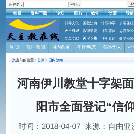
用户名：
密码：
答疑
资料下载
论坛
图书
教堂
动画
导航
训导文集
圣教法典
信理神学
多语圣经
天主教理
教理纲要
神学辞典
思高圣经
梵二文献
神学论集
神学导论
牧灵圣经
首 页
普世教闻
国内教闻
圣座动态
海外华人
社
您当前的位置：
首页
>
国内教闻
河南伊川教堂十字架面
阳市全面登记“信仰
时间：2018-04-07 来源：自由