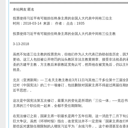
本站网友 匿名
投票使得习近平有可能担任终身主席的全国人大代表中间有三位主
时间：2018-03-14 来源： 作者： 点击：1935
投票使得习近平有可能担任终身主席的全国人大代表中间有三位主教
3-13-2018
虽然不知道三位主教的投票意向，但他们作为人大代表已协助创造历史，因
更动。这三人包括被公开绝罚的汕头教区非法主教黄炳章、接受非法祝圣的承​
圣的方建平主教，方主教后来获教廷宽免认可，然而他在被宽免后，仍以主
祝圣。
北京（亚洲新闻）— 三名天主教主教在3月11日与其他二千多位第十三届全
过对《中国宪法》的二十一项修订，包括删除对国家主席不得超过两届任期
近平思想」。
这次是中国宪法第五次修订，最重大的变化是所谓的「三位一体」──党总
主席的三个职位统一起来，全都不受任期限制。
在宪法修订之前，国家主席一职最长是两个五年任期。这一消息于二月下旬
巨大争议。虽然《环球时报》指出，改变宪法并不一定意味「国家主席改行
那些反对废除任期限制的人嘲笑习近平为「永续习帝」。这个称谓甚至在香港