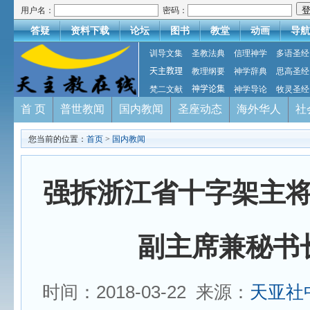
用户名：
密码：
答疑
资料下载
论坛
图书
教堂
动画
导航
训导文集
圣教法典
信理神学
多语圣经
天主教理
教理纲要
神学辞典
思高圣经
梵二文献
神学论集
神学导论
牧灵圣经
首 页
普世教闻
国内教闻
圣座动态
海外华人
社
您当前的位置：
首页
>
国内教闻
强拆浙江省十字架主
副主席兼秘书
时间：2018-03-22 来源：
天亚社