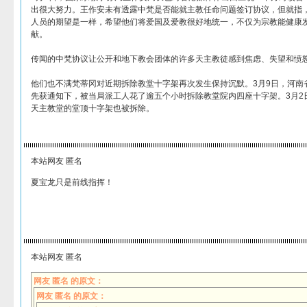
出很大努力。王作安未有透露中梵是否能就主教任命问题签订协议，但就指
人员的期望是一样，希望他们将爱国及爱教很好地统一，不仅为宗教能健康
献。
传闻的中梵协议让公开和地下教会团体的许多天主教徒感到焦虑、失望和愤
他们也不满梵蒂冈对近期拆除教堂十字架再次发生保持沉默。3月9日，河南
先获通知下，被当局派工人花了逾五个小时拆除教堂院内四座十字架。3月2
天主教堂的堂顶十字架也被拆除。
本站网友 匿名
夏宝龙只是前线指挥！
本站网友 匿名
网友 匿名 的原文：
网友 匿名 的原文：