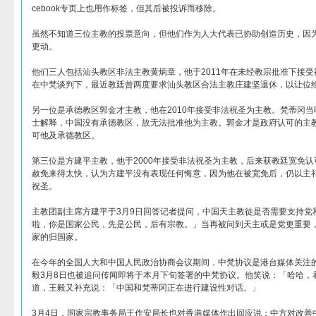
cebook专页上也用作标签，但其后被投诉而移除。
虽然不知道三位主教的投票意向，但他们作为人大代表已协助创造历史，因
更动。
他们三人包括汕头教区非法主教黄炳章，他于2011年在未经教宗批准下接
在中梵谈判下，最近教廷曾两度要求汕头教区合法主教庄建坚退休，以让位
另一位是承​​德教区郭金才主教，他在2010年接受非法祝圣为主教。梵蒂冈
士解释，中国没有承德教区，故无法批准他为主教。郭金才是政府认可的主
可他及承德教区。
第三位是方建平主教，他于2000年接受非法祝圣为主教，后来获教廷宽免
赦免来得太快，认为方建平没有表现任何悔意，因为他在被宽免后，仍以主
祝圣。
主教团副主席方建平于3月9日回答记者提问，中国天主教徒是否需要支持党
啦，你是国家公民，先是公民，后有宗教。」当再被问到天主或是党更重要
家的归国家。
在今年的全国人大和中国人民政治协商会议期间，中梵协议是港台媒体关注
毅3月8日也被追问传闻即将于本月下旬签署的中梵协议。他笑说：「哈哈，
道，王毅又补充说：「中国和梵蒂冈正在进行建设性对话。」
3月4日，国家宗教事务局王作安局长也对香港媒体作出回应说：中方对改善