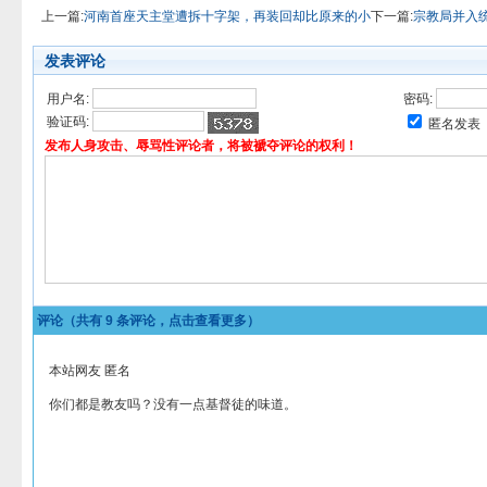
上一篇:
河南首座天主堂遭拆十字架，再装回却比原来的小
下一篇:
宗教局并入
发表评论
用户名:
密码:
验证码:
匿名发表
发布人身攻击、辱骂性评论者，将被褫夺评论的权利！
评论（共有
9
条评论，点击查看更多）
本站网友 匿名
你们都是教友吗？没有一点基督徒的味道。