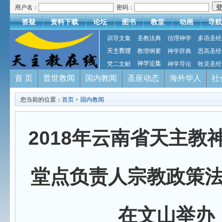
用户名：
密码：
答疑
资料下载
论坛
图书
教堂
动画
导航
训导文集
圣教法典
信理神学
多语圣经
天主教理
教理纲要
神学辞典
思高圣经
梵二文献
神学论集
神学导论
牧灵圣经
首 页
普世教闻
国内教闻
圣座动态
海外华人
社
您当前的位置：
首页
>
国内教闻
2018年云南省天主教
堂点负责人宗教政策
在文山举办