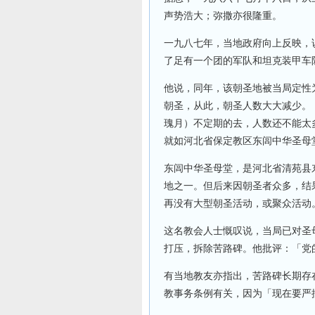
声势浩大；弥撒亦很隆重。
一九八七年，当地政府向上反映，
了足有一个团的军队和坦克装甲车
他说，同年，该朝圣地被当局定性
朝圣，从此，朝圣人数大大减少。
瑰月）不定期的去，人数还不能太
就如河北省保定教区东闾中华圣母
东闾中华圣母堂，是河北省清苑县
地之一。但后来因朝圣者众多，结
再没有大型朝圣活动，或聚众活动
这名教会人士慨叹说，当局已对圣
打压，拆除苦路碑。他批评：「党
有当地教友亦指出，苦路碑长期存
教事务条例有关，因为「现在要严