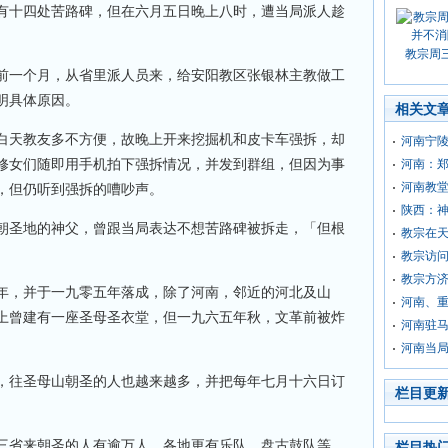
有十四处苦路碑，但在六月五日晚上八时，遭当局派人趁
教宗周
前一个月，从省里派人员来，给安阳教区张银林主教做工
明具体原因。
相关文
白天教友多不方便，故晚上开来挖掘机和皮卡车强拆，却
河南宁陵
修女们随即用手机拍下强拆情况，并发到群组，但因为事
河南：
河南教堂
，但仍听到强拆的嘈吵声。
陕西：
朝圣地的神父，曾跟当局表达不想苦路碑被拆走，「但根
教宗在
教宗访
教宗方济
年，并于一九零五年落成，除了河南，邻近的河北及山
河南、
上曾建有一座圣母圣衣堂，但一九六五年秋，文革前被炸
河南驻
河南当
，往圣母山朝圣的人也越来越多，并把每年七月十六日订
栏目更
三省来朝圣的人有逾万人，各地更有乐队、盘古鼓队等，
栏目热