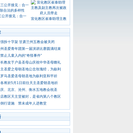
三公开接见：合一
宣化教区崔泰助理主教
章
强拆十字架 甘肃兰州五教会被关闭
郑州圣爱青年团第一届演讲比赛圆满结束
禁止儿童入内的“奇怪事件”
神长教友于户县圣母山庆祝中华圣母瞻礼
天主圣爱之母朝圣地公念玫瑰经，为叙利
问罗马圣爱圣母朝圣地为叙利亚和平祈
各将於5月1日前往天主圣爱朝圣地祈
重庆、北京、沧州、衡水五地教会祝圣
马店教区天主堂被封，是省内第八个教区
局倒行逆施 禁未成年人进教堂
新
门