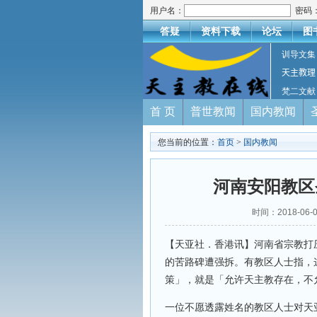
用户名：
密码
答疑
资料下载
论坛
图
训导文集
天主教理
梵二文献
首 页
普世教闻
国内教闻
您当前的位置：
首页
>
国内教闻
河南安阳教区
时间：2018-06-
【天亚社．香港讯】河南省宗教打
的苦路碑遭强拆。有教区人士指，
策」，就是「允许天主教存在，不
一位不愿透露姓名的教区人士对天