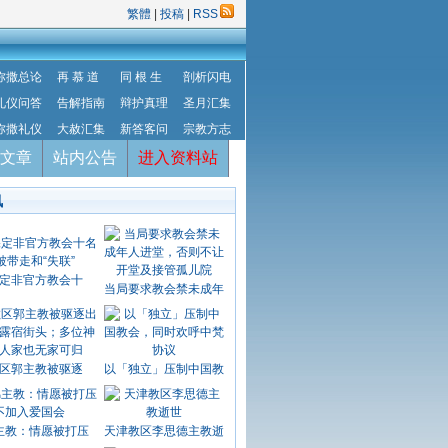
繁體
|
投稿
|
RSS
弥撒总论
再 慕 道
同 根 生
剖析闪电
礼仪问答
告解指南
辩护真理
圣月汇集
弥撒礼仪
大赦汇集
新答客问
宗教方志
文章
站内公告
进入资料站
讯
定非官方教会十
当局要求教会禁未成年
区郭主教被驱逐
以「独立」压制中国教
主教：情愿被打压
天津教区李思德主教逝