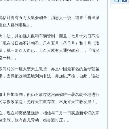
说估计将有五万人集会朝圣；消息人士说，结果「省里派
阻止人群到那里」。
为非法，并加强人数和车辆管制，而且，七月十六日不准
「现在节日都不让朝圣，只有五月（圣母月）和十月（玫
多，就一两百人而已，上百人就有人通报政府」，「情况
堂一样」。
东闾村的一座大型天主教堂，亦是中国最有名的圣母朝圣
果，当局把这朝圣地列为非法，并加以严控，自此，该处
。
母山严加管制，但仍不放过这河南省唯一著名朝圣地进行
的宗教政策是：允许天主教存在，不允许天主教发展！」
在，现在却突然遭强拆，相信与二月一日实施新修订的宗
控宗教，故有点儿异动，都会遭打压」。