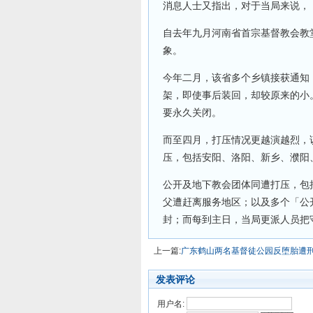
消息人士又指出，对于当局来说，
自去年九月河南省首宗基督教会教
象。
今年二月，该省多个乡镇接获通知
架，即使事后装回，却较原来的小
要永久关闭。
而至四月，打压情况更越演越烈，
压，包括安阳、洛阳、新乡、濮阳
公开及地下教会团体同遭打压，包
父遭赶离服务地区；以及多个「公
封；而每到主日，当局更派人员把
上一篇:
广东鹤山两名基督徒公园反堕胎遭
发表评论
用户名: