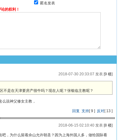
匿名发表
评论的权利！
2018-07-30 20:33:07 发表
[9 楼]
区不是在天津要房产很牛吗？现在人呢？张银临主教呢？
这么说神父修女主教，
回复
支持
[
9
]
反对
[
13
]
2018-06-15 02:10:40 发表
[8 楼]
法吧，为什么留着佘山允许朝圣？因为上海外国人多，做给国际看