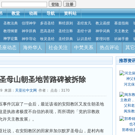
：
书
教堂
动画
导航
资料站
圣教法典
信理神学
多语圣经
释经原则
圣经发凡
教义函授
慕道指南
教理纲要
神学辞典
思高圣经
圣经注释
圣经十讲
神学词典
天主教史
神学论集
神学导论
牧灵圣经
圣经辞典
认识圣经
要理问答
祈祷手册
圣座动态
海外华人
社会关注
中梵关系
热点评论
其它
推荐资
圣母山朝圣地苦路碑被拆除
河北保
09 来源：
天亚社中文网
作者： 点击：
3170
压事件沉寂了一会后，最近该省的安阳教区又发生朝圣地
这是执政者极度不自信的表现，而所谓的「党的宗教政
闽东教
允许天主教发展」。
郭希锦
亚社说，在安阳教区的田家井加尔默罗圣母山，是村内有