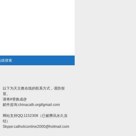
高级搜索
以下为天主教在线的联系方式，谨防假
冒。
请将#替换成@
邮件咨询:chinacath.org#gmail.com
网站支持QQ:1152308（已被腾讯永久冻
结）
Skype:
catholiconline2000@hotmail.com