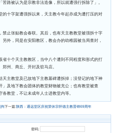
「苦路被认为是宗教非法造像，所以就遭强行拆除了」。
堂的十字架遭强拆以来，天主教今年起亦成为遭打压的对
，禁止张贴教会春联。其后，也有天主教教堂被强拆十字
。另外，同是在安阳教区，教会办的幼稚园被当局查封，
该省十个天主教教区，当中八个遭到不同程度和形式的打
、郑州、商丘、开封及驻马店。
括天主教堂及已故地下主教墓碑遭拆掉；没登记的地下神
开」及地下教会团体的教堂财物被充公；也有教堂被查
守各教堂，不让未成年人士进教堂内等。
刑拘
下一篇:
陕西：通远堂区庆祝荣休宗怀德主教晋铎69周年
密码: