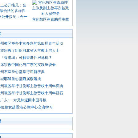
三公开接见：合一
宣化教区崔泰助理主教
章
广州教区举办丰富多彩的第四届青年活动
民族宗教厅组织河北省天主教上层人士
建「香港城」可解香港住房危机？
出席宗教中国化与广东的实践座谈会
广州石室圣心堂举行迎新庆典
雷城耶稣圣心堂附属楼落成
广州教区举行甘俊邱主教晋牧十周年庆典
广州教区举行甘俊邱主教晋牧十周年暨石
广东: 一对兄妹返回中国寻根
4位修女赴香港公教中心交流学习
新
门