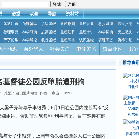
：
书
教堂
动画
导航
资料站
圣教法典
信理神学
多语圣经
释经原则
圣经发凡
教义函授
慕道指南
教理纲要
神学辞典
思高圣经
圣经注释
圣经十讲
神学词典
天主教史
神学论集
神学导论
牧灵圣经
圣经辞典
认识圣经
要理问答
祈祷手册
圣座动态
海外华人
社会关注
中梵关系
热点评论
其它
推荐资
名基督徒公园反堕胎遭刑拘
河北保
6-09 来源：自由亚洲电台 作者： 点击：
1660
人梁子亮与妻子李银秀，6月1日在公园内拉起写有“反
闽东教
涉嫌组织、资助非法聚集罪”刑事拘留。目前羁押在鹤
郭希锦
亮与妻子李银秀，上周带领教会信徒多人在一公园内