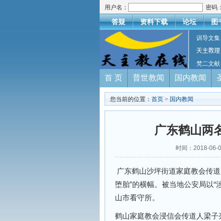
用户名：
密码
答疑
资料下载
论坛
图
训导文集
天主教理
梵二文献
首 页
普世教闻
国内教闻
您当前的位置：
首页
>
国内教闻
广东鹤山两
时间：2018-0
广东鹤山沙坪街道家庭教会传道
堕胎”的横幅。被当地公安局以“
山市看守所。
鹤山家庭教会浸信会传道人梁子