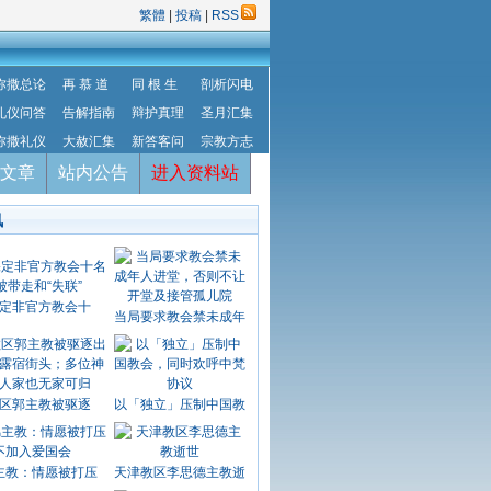
繁體
|
投稿
|
RSS
弥撒总论
再 慕 道
同 根 生
剖析闪电
礼仪问答
告解指南
辩护真理
圣月汇集
弥撒礼仪
大赦汇集
新答客问
宗教方志
文章
站内公告
进入资料站
讯
定非官方教会十
当局要求教会禁未成年
区郭主教被驱逐
以「独立」压制中国教
主教：情愿被打压
天津教区李思德主教逝