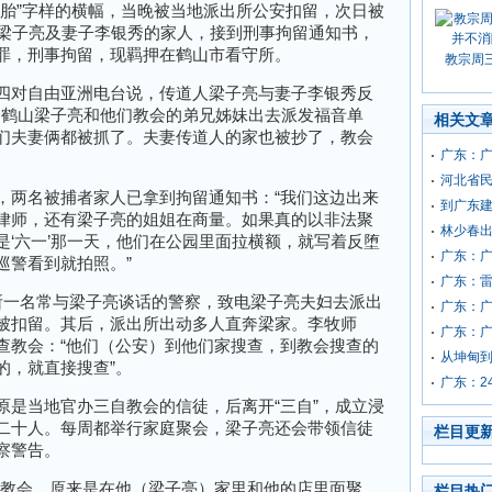
堕胎”字样的横幅，当晚被当地派出所公安扣留，次日被
，梁子亮及妻子李银秀的家人，接到刑事拘留通知书，
罪，刑事拘留，现羁押在鹤山市看守所。
教宗周
四对自由亚洲电台说，传道人梁子亮与妻子李银秀反
日，鹤山梁子亮和他们教会的弟兄姊妹出去派发福音单
相关文
们夫妻俩都被抓了。夫妻传道人的家也被抄了，教会
广东：
河北省
，两名被捕者家人已拿到拘留通知书：“我们这边出来
到广东
律师，还有梁子亮的姐姐在商量。如果真的以非法聚
林少春
是‘六一’那一天，他们在公园里面拉横额，就写着反堕
广东：
巡警看到就拍照。”
广东：
所一名常与梁子亮谈话的警察，致电梁子亮夫妇去派出
广东：
被扣留。其后，派出所出动多人直奔梁家。李牧师
广东：
查教会：“他们（公安）到他们家搜查，到教会搜查的
从坤甸到
的，就直接搜查”。
广东：2
原是当地官办三自教会的信徒，后离开“三自”，成立浸
二十人。每周都举行家庭聚会，梁子亮还会带领信徒
栏目更
察警告。
庭教会，原来是在他（梁子亮）家里和他的店里面聚
栏目热