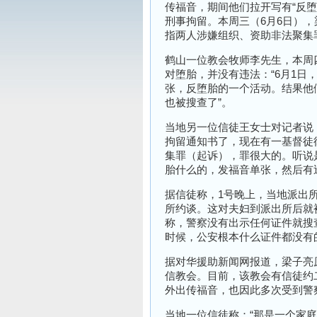
传福音，期间他们拉开写有“反
刑事拘留。本周三（6月6日）
指两人涉嫌组织、资助非法聚集
鹤山一位教会牧师李先生，本周
对堕胎，并没有违法：“6月1
张，反堕胎的一个活动。结果他
也被搜查了”。
当地另一位信徒王女士对记者说
拘留通知书了，现在有一基督徒
集罪（起诉），罪很大的。听说
胎什么的，发福音单张，然后有
据信徒称，1号晚上，当地派出
所约谈。这对夫妇到派出所后就
称，警察没有出示任何证件就搜
时候，公安根本什么证件都没有
据对华援助新闻网报道，梁子亮
信教会。目前，该教会有信徒约
外出传福音，也因此多次受到警
当地一位信徒称：“那是一个家