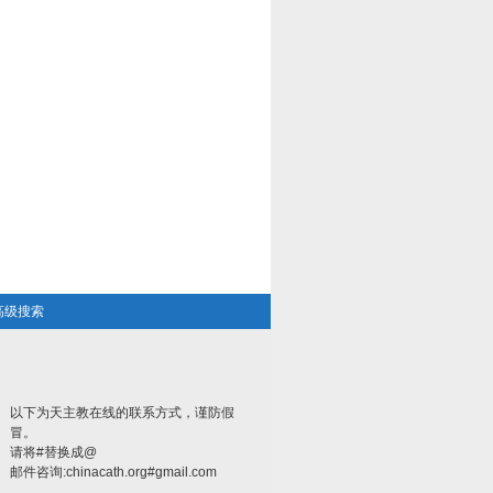
高级搜索
以下为天主教在线的联系方式，谨防假
冒。
请将#替换成@
邮件咨询:chinacath.org#gmail.com