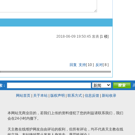
2018-06-09 19:50:45 发表
[1 楼]
回复
支持
[
10
]
反对
[
8
]
索：
网站首页
|
关于本站
|
版权声明
|
联系方式
|
信息反馈
|
新站收录
本网站无商业目的，若我们上传的资料侵犯了您的利益请联系我们，我们
会在24小时内撤下。
天主教在线维护网友自由评论的权利，但所有评论，均不代表天主教在线
的立场。本站绝对禁止发布人身攻击、辱骂性评论！