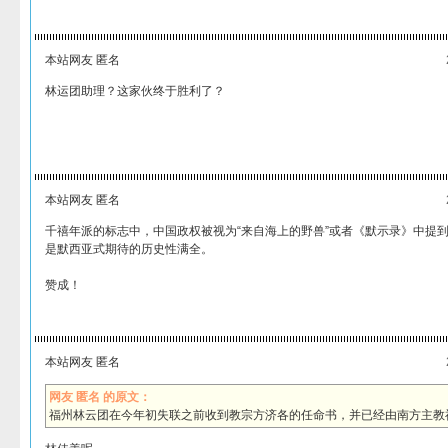
本站网友 匿名
林运团助理？这家伙终于胜利了？
本站网友 匿名
千禧年派的标志中，中国政权被视为“来自海上的野兽”或者《默示录》中提
是默西亚式期待的历史性满全。
赞成！
本站网友 匿名
网友 匿名 的原文：
福州林云团在今年初失联之前收到教宗方济各的任命书，并已经由南方主教