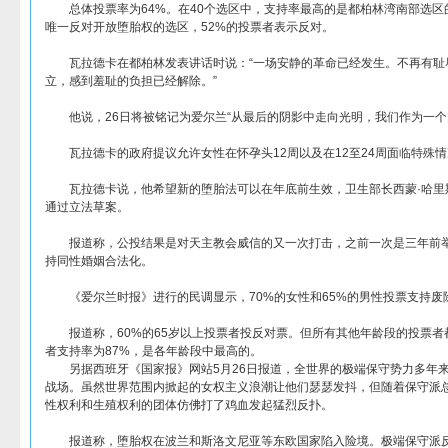
总体投票率为64%。在40个选区中，支持率最高的是都柏林湾南部选区的
唯一反对开放堕胎权的选区，52%的投票者表示反对。
瓦拉德卡在都柏林发表讲话时说：“一场安静的革命已经发生。不再有耻
立，感到羞耻的负担已经解除。”
他说，26日将被铭记为爱尔兰“从最后的阴影中走向光明，我们作为一个
瓦拉德卡的政府提议允许女性在怀孕头12周以及在12至24周面临特殊情
瓦拉德卡说，他希望新的堕胎法可以在年底前生效，卫生部长西蒙·哈里斯
通过立法草案。
报道称，公投结果是对天主教会威信的又一次打击，之前一次是三年前举
持同性婚姻合法化。
《爱尔兰时报》进行的民调显示，70%的女性和65%的男性投票支持废
报道称，60%的65岁以上投票者投反对票。但所有其他年龄段的投票者都
者支持率为87%，是各年龄段中最高的。
另据西班牙《国家报》网站5月26日报道，全世界的极端保守势力多年来
战场。虽然世界范围内掀起的女权主义浪潮让他们瑟瑟发抖，但随着保守派
性权利和生殖权利的团体仿佛打了鸡血发起猛烈反扑。
报道称，堕胎权在波兰和斯洛文尼亚等东欧国家陷入险境。极端保守派反