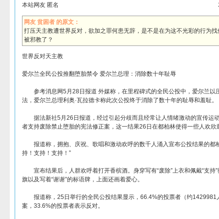
本站网友 匿名
网友 贫困者 的原文：
打压天主教遭世界反对，欲加之罪何患无辞，是不是在为这不光彩的行为找
被邪教了？
世界反对天主教
爱尔兰全民公投推翻堕胎禁令 爱尔兰总理：消除数十年耻辱
参考消息网5月28日报道 外媒称，在里程碑式的全民公投中，爱尔兰以
法，爱尔兰总理利奥·瓦拉德卡称此次公投终于消除了数十年的耻辱和羞耻。
据法新社5月26日报道，经过引起分歧而且经常让人情绪激动的宣传运动
者支持废除禁止堕胎的宪法修正案，这一结果26日在都柏林使得一些人欢欣
报道称，拥抱、庆祝、歌唱和激动欢呼的数千人涌入宣布公投结果的都柏
持！支持！支持！”
宣布结果后，人群欢呼着打开香槟酒。身穿写有“废除”上衣和佩戴“支持”
旗以及写着“谢谢”的标语牌，上面还画着爱心。
报道称，25日举行的全民公投结果显示，66.4%的投票者（约142998
案，33.6%的投票者表示反对。