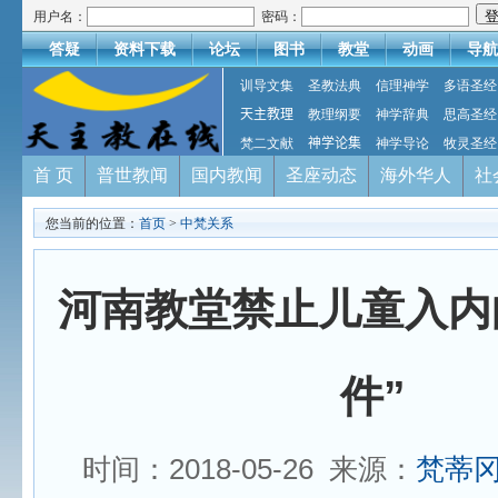
用户名：
密码：
答疑
资料下载
论坛
图书
教堂
动画
导航
训导文集
圣教法典
信理神学
多语圣经
天主教理
教理纲要
神学辞典
思高圣经
梵二文献
神学论集
神学导论
牧灵圣经
首 页
普世教闻
国内教闻
圣座动态
海外华人
社
您当前的位置：
首页
>
中梵关系
河南教堂禁止儿童入内
件”
时间：2018-05-26 来源：
梵蒂