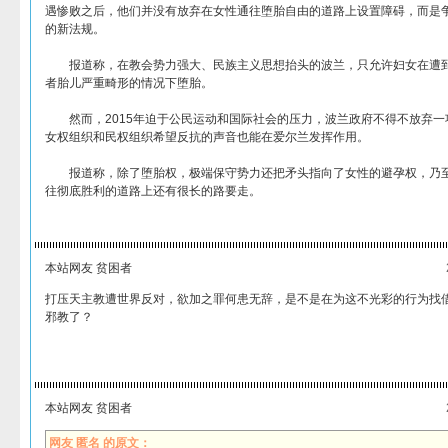
遇惨败之后，他们并没有放弃在女性通往堕胎自由的道路上设置障碍，而是
的新法规。
报道称，在教会势力强大、民族主义思想抬头的波兰，只允许妇女在遭到
者胎儿严重畸形的情况下堕胎。
然而，2015年迫于公民运动和国际社会的压力，波兰政府不得不放弃一
女权组织和民权组织希望反抗的声音也能在爱尔兰发挥作用。
报道称，除了堕胎权，极端保守势力还把矛头指向了女性的避孕权，乃至
往彻底胜利的道路上还有很长的路要走。
本站网友 贫困者
打压天主教遭世界反对，欲加之罪何患无辞，是不是在为这不光彩的行为找
邪教了？
本站网友 贫困者
网友 匿名 的原文：