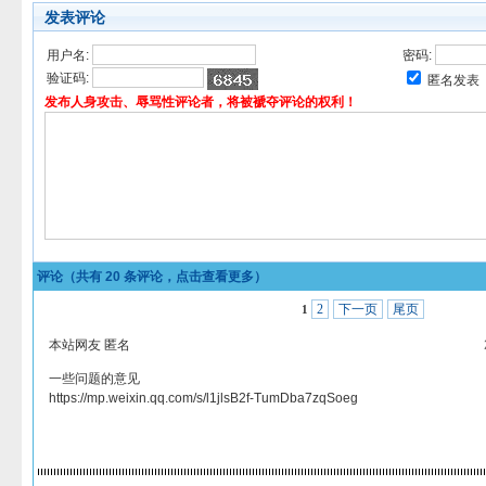
发表评论
用户名:
密码:
验证码:
匿名发表
发布人身攻击、辱骂性评论者，将被褫夺评论的权利！
评论（共有
20
条评论，点击查看更多）
2
下一页
尾页
1
本站网友 匿名
一些问题的意见
https://mp.weixin.qq.com/s/l1jlsB2f-TumDba7zqSoeg