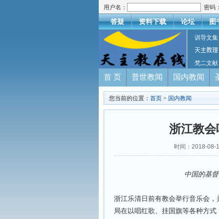
用户名：
密码
答疑
资料下载
论坛
图
训导文集
天主教理
梵二文献
首 页
普世教闻
国内教闻
您当前的位置：
首页
>
国内教闻
浙江教会
时间：2018-0
中国的基督
浙江乐清日前有教会举行音乐会，
局在以唱红歌、挂国旗等各种方式