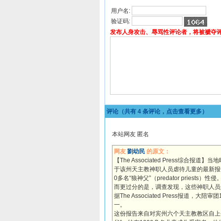
用户名:
验证码:
发布人身攻击、辱骂性评论者，将被褫夺
评论（共有
4
条评论，点击查看更多）
本站网友 匿名
网友
劉幼民
的原文：
【The Associated Press综
于该州天主教神职人员虐待儿童的最新报告
0多名“狼神父”（predator priests）性侵
而更过分的是，调查发现，这些神职人员
据The Associated Press报
一。
这份报告来自对宾州六个天主教教区自上个