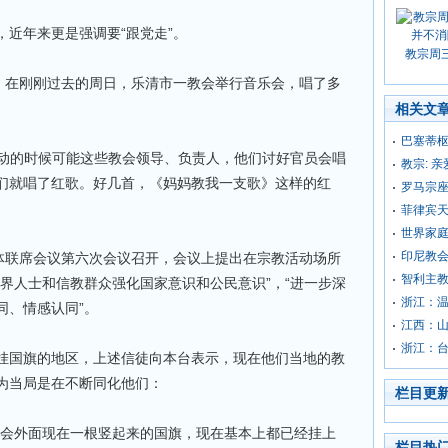
近年来更是强调要“跟党走”。
教宗周
示，在刚刚过去的周日，乐清市一教会举行音乐会，唱了多
相关文
巴塞蒂
活动的时候可能这些教会领导、负责人，他们讨好官员会唱
教宗: 
们就唱了红歌。好几首，《妈妈教我一支歌》这样的红
罗马宗
菲律宾
世界家庭
印尼教
团体联席会议第六次会议召开，会议上提出在宗教活动场所
智利主
界人士和信教群众强化国家意识和公民意识”，“进一步深
浙江：
同、情感认同”。
江西：
浙江：台
挂国旗的地区，上述信徒向本台表示，现在他们当地的教
为当局是在不断同化他们：
栏目更
教会外面现在一根竖起来的国旗，现在基本上都已经挂上
栏目热