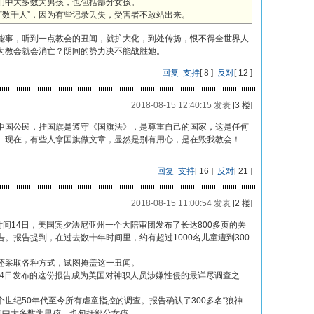
他们中大多数为男孩，也包括部分女孩。
“数千人”，因为有些记录丢失，受害者不敢站出来。
能事，听到一点教会的丑闻，就扩大化，到处传扬，恨不得全世界人
为教会就会消亡？阴间的势力决不能战胜她。
回复
支持
[
8
]
反对
[
12
]
2018-08-15 12:40:15 发表
[3 楼]
中国公民，挂国旗是遵守《国旗法》，是尊重自己的国家，这是任何
。现在，有些人拿国旗做文章，显然是别有用心，是在毁我教会！
回复
支持
[
16
]
反对
[
21
]
2018-08-15 11:00:54 发表
[2 楼]
报道】当地时间14日，美国宾夕法尼亚州一个大陪审团发布了长达800多页的关
。报告提到，在过去数十年时间里，约有超过1000名儿童遭到300
还采取各种方式，试图掩盖这一丑闻。
道，大陪审团14日发布的这份报告成为美国对神职人员涉嫌性侵的最详尽调查之
世纪50年代至今所有虐童指控的调查。报告确认了300多名“狼神
他们中大多数为男孩，也包括部分女孩。