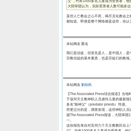
父”，约有1000多名儿童成为受害者，
大陪审团认为，实际受害者人数可能多达
某些人亡教会之心不死，竭尽丑化教会之
都知道。即便是整个网络都是这些，你认
本站网友 匿名
我们是信徒，但首先是人，是中国人，是
宗教信徒的基本素质，也是宗徒们的教诲
本站网友
劉幼民
【The Associated Press综合
于该州天主教神职人员虐待儿童的最新报告
多名“狼神父”（predator priests）性侵。
而更过分的是，调查发现，这些神职人员
据The Associated Press报
一。
这份报告来自对宾州六个天主教教区自上个
父”，约有1000多名儿童成为受害者，