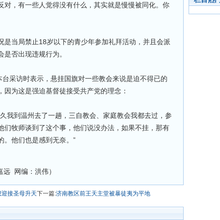
反对，有一些人觉得没有什么，其实就是慢慢被同化。你
况是当局禁止18岁以下的青少年参加礼拜活动，并且会派
会是否出现违规行为。
受本台采访时表示，悬挂国旗对一些教会来说是迫不得已的
，因为这是强迫基督徒接受共产党的理念：
不久我到温州去了一趟，三自教会、家庭教会我都去过，参
他们牧师谈到了这个事，他们说没办法，如果不挂，那有
的。他们也是感到无奈。”
嘉远 网编：洪伟）
想迎接圣母升天
下一篇:
济南教区前王天主堂被暴徒夷为平地