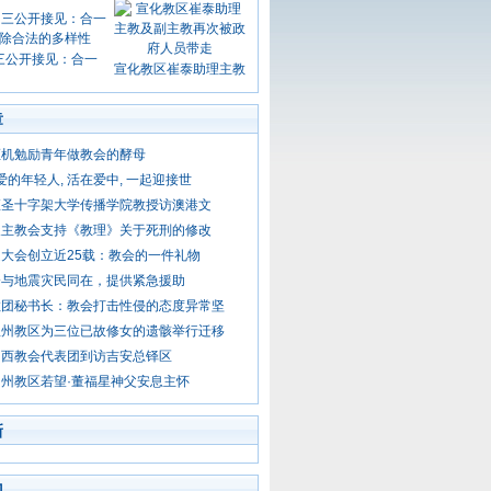
三公开接见：合一
宣化教区崔泰助理主教
章
枢机勉励青年做教会的酵母
亲爱的年轻人, 活在爱中, 一起迎接世
座圣十字架大学传播学院教授访澳港文
天主教会支持《教理》关于死刑的修改
大会创立近25载：教会的一件礼物
会与地震灾民同在，提供紧急援助
教团秘书长：教会打击性侵的态度异常坚
温州教区为三位已故修女的遗骸举行迁移
山西教会代表团到访吉安总铎区
州教区若望·董福星神父安息主怀
新
门