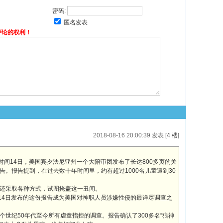
密码:
匿名发表
评论的权利！
2018-08-16 20:00:39 发表
[4 楼]
合报道】当地时间14日，美国宾夕法尼亚州一个大陪审团发布了长达800多页的关
。报告提到，在过去数十年时间里，约有超过1000名儿童遭到30
。
还采取各种方式，试图掩盖这一丑闻。
道，大陪审团14日发布的这份报告成为美国对神职人员涉嫌性侵的最详尽调查之
世纪50年代至今所有虐童指控的调查。报告确认了300多名“狼神