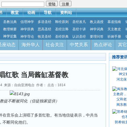
：
书
教堂
动画
导航
资料站
圣教法典
信理神学
多语圣经
释经原则
圣经发凡
教义函授
慕道指南
教理纲要
神学辞典
思高圣经
圣经注释
圣经十讲
神学词典
天主教史
神学论集
神学导论
牧灵圣经
圣经辞典
认识圣经
要理问答
祈祷手册
圣座动态
海外华人
社会关注
中梵关系
热点评论
其它
推荐资
唱红歌 当局酱缸基督教
河北保
8-14 来源：自由亚洲电台 作者： 点击：
1814
教徒不断被同化（信徒独家提供）
闽东教
并在音乐会上演唱了多首红歌。有当地信徒表示，中共当
，不断同化他们。
郭希锦