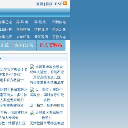
繁體
|
投稿
|
RSS
弥撒总论
再 慕 道
同 根 生
剖析闪电
礼仪问答
告解指南
辩护真理
圣月汇集
弥撒礼仪
大赦汇集
新答客问
宗教方志
文章
站内公告
进入资料站
讯
定非官方教会十
当局要求教会禁未成年
区郭主教被驱逐
以「独立」压制中国教
主教：情愿被打压
天津教区李思德主教逝