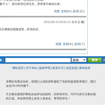
数千人”，因为有些记录丢失，受害者不敢站出来。
回复
支持
[
8
]
反对
[
12
]
2018-08-15 05:01:41 发表
[1 楼]
卫兵勇敢挂国旗进堂，听党的话。
回复
支持
[
8
]
反对
[
7
]
索：
网站首页
|
关于本站
|
版权声明
|
联系方式
|
信息反馈
|
新站收录
本网站无商业目的，若我们上传的资料侵犯了您的利益请联系我们，我们
会在24小时内撤下。
天主教在线维护网友自由评论的权利，但所有评论，均不代表天主教在线
的立场。本站绝对禁止发布人身攻击、辱骂性评论！