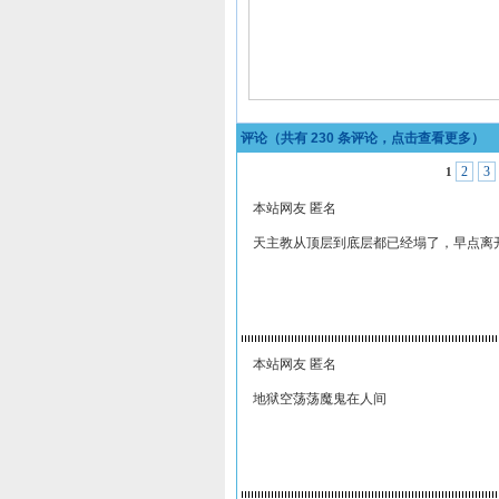
评论（共有
230
条评论，点击查看更多）
2
3
1
本站网友 匿名
天主教从顶层到底层都已经塌了，早点离
本站网友 匿名
地狱空荡荡魔鬼在人间