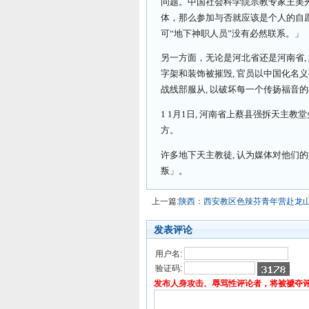
问题。中国社会科学院宗教专家王美
体，那么参加与否就应该是个人的自
可“地下神职人员”没有必然联系。」
另一方面，无论是河北省还是河南省,
字架和装饰被摧毁, 官员以中国化名
战线部服从, 以破坏每一个传扬福音
1 1月1日, 河南省上蔡县强拆天主
方。
许多地下天主教徒, 认为媒体对他们
叛」。
上一篇:
陕西：西安教区色辣芬青年营赴龙
发表评论
用户名:
验证码:
发布人身攻击、辱骂性评论者，将被褫夺