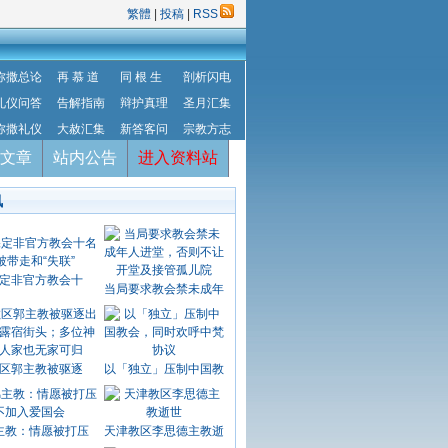
繁體
|
投稿
|
RSS
弥撒总论
再 慕 道
同 根 生
剖析闪电
礼仪问答
告解指南
辩护真理
圣月汇集
弥撒礼仪
大赦汇集
新答客问
宗教方志
文章
站内公告
进入资料站
讯
定非官方教会十
当局要求教会禁未成年
区郭主教被驱逐
以「独立」压制中国教
主教：情愿被打压
天津教区李思德主教逝