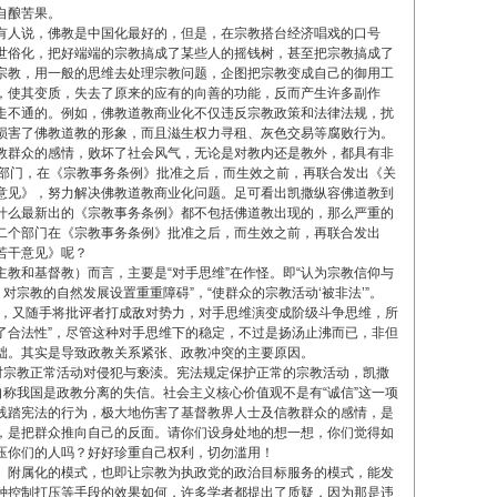
自酿苦果。
人说，佛教是中国化最好的，但是，在宗教搭台经济唱戏的口号
世俗化，把好端端的宗教搞成了某些人的摇钱树，甚至把宗教搞成了
宗教，用一般的思维去处理宗教问题，企图把宗教变成自己的御用工
，使其变质，失去了原来的应有的向善的功能，反而产生许多副作
走不通的。例如，佛教道教商业化不仅违反宗教政策和法律法规，扰
损害了佛教道教的形象，而且滋生权力寻租、灰色交易等腐败行为。
教群众的感情，败坏了社会风气，无论是对教内还是教外，都具有非
个部门，在《宗教事务条例》批准之后，而生效之前，再联合发出《关
意见》，努力解决佛教道教商业化问题。足可看出凯撒纵容佛道教到
什么最新出的《宗教事务条例》都不包括佛道教出现的，那么严重的
二个部门在《宗教事务条例》批准之后，而生效之前，再联合发出
若干意见》呢？
教和基督教）而言，主要是“对手思维”在作怪。即“认为宗教信仰与
对宗教的自然发展设置重重障碍”，“使群众的宗教活动‘被非法’”。
时，又随手将批评者打成敌对势力，对手思维演变成阶级斗争思维，所
了合法性”，尽管这种对手思维下的稳定，不过是扬汤止沸而已，非但
础。其实是导致政教关系紧张、政教冲突的主要原因。
是对宗教正常活动对侵犯与亵渎。宪法规定保护正常的宗教活动，凯撒
自称我国是政教分离的失信。社会主义核心价值观不是有“诚信”这一项
践踏宪法的行为，极大地伤害了基督教界人士及信教群众的感情，是
，是把群众推向自己的反面。请你们设身处地的想一想，你们觉得如
压你们的人吗？好好珍重自己权利，切勿滥用！
、附属化的模式，也即让宗教为执政党的政治目标服务的模式，能发
种控制打压等手段的效果如何，许多学者都提出了质疑，因为那是违