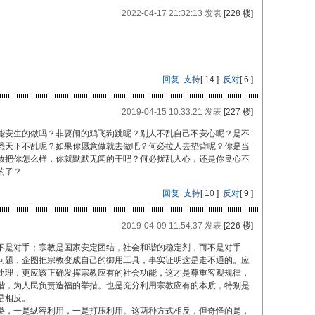
2022-04-17 21:32:13 发表
[228 楼]
回复
支持
[
14
]
反对
[
6
]
2019-04-15 10:33:21 发表
[227 楼]
能安生的做吗？非要闹的鸡飞狗跳呢？别人不乱自己不安心呢？是不
恐天下不乱呢？如果你愿意做就去做吧？何必拉人去垫背呢？你是当
敢把你怎么样，你就默默无闻的干吧？何必扰乱人心，还是你良心不
的了？
回复
支持
[
10
]
反对
[
9
]
2019-04-09 11:54:37 发表
[226 楼]
不是对手；宗教是国家安定团结，社会和谐的稳定剂，而不是对手
题，企图把宗教变成自己的御用工具，事实证明这是走不通的。应
处理，更应该正确发挥宗教应有的社会功能，这才是尊重客观规律，
谐，为人民负责造福的举措。也是充分利用宗教应有的本质，特别是
是相反。
类，一是纵容利用，一是打压利用。这两种方式相反，但奇怪的是，