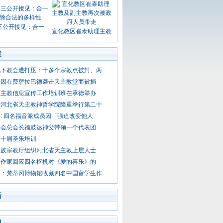
三公开接见：合一
宣化教区崔泰助理主教
章
地下教会遭打压：十多个宗教点被封、两
子因在费萨拉巴德袭击天主教堂而被捕
天主教信息宣传工作培训班在承德举办
：河北省天主教神哲学院隆重举行第二十
: 四名福音派成员因「强迫改变他人
心会总会长福鼓达神父带领一个代表团
第十届圣乐培训
民族宗教厅组织河北省天主教上层人士
名作家回应四名枢机对《爱的喜乐》的
例：梵蒂冈博物馆收藏四名中国留学生作
新
门