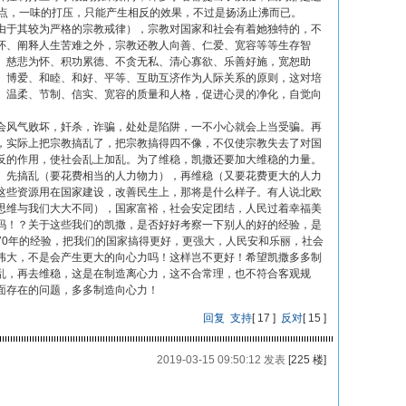
一点，一味的打压，只能产生相反的效果，不过是扬汤止沸而已。
于其较为严格的宗教戒律），宗教对国家和社会有着她独特的，不
怀、阐释人生苦难之外，宗教还教人向善、仁爱、宽容等等生存智
、慈悲为怀、积功累德、不贪无私、清心寡欲、乐善好施，宽恕助
、博爱、和睦、和好、平等、互助互济作为人际关系的原则，这对培
、温柔、节制、信实、宽容的质量和人格，促进心灵的净化，自觉向
风气败坏，奸杀，诈骗，处处是陷阱，一不小心就会上当受骗。再
，实际上把宗教搞乱了，把宗教搞得四不像，不仅使宗教失去了对国
反的作用，使社会乱上加乱。为了维稳，凯撒还要加大维稳的力量。
。先搞乱（要花费相当的人力物力），再维稳（又要花费更大的人力
这些资源用在国家建设，改善民生上，那将是什么样子。有人说北欧
思维与我们大大不同），国家富裕，社会安定团结，人民过着幸福美
吗！？关于这些我们的凯撒，是否好好考察一下别人的好的经验，是
70年的经验，把我们的国家搞得更好，更强大，人民安和乐丽，社会
伟大，不是会产生更大的向心力吗！这样岂不更好！希望凯撒多多制
乱，再去维稳，这是在制造离心力，这不合常理，也不符合客观规
面存在的问题，多多制造向心力！
回复
支持
[
17
]
反对
[
15
]
2019-03-15 09:50:12 发表
[225 楼]