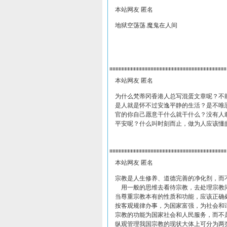
本站网友 匿名
地狱空荡荡.魔鬼在人间
本站网友 匿名
为什么梵蒂冈香港人总写混蛋文章呢？不
是人就是怀不过安逸平静的生活？是不唯
官的你自己愿意干什么就干什么？没有人
平安呢？什么叫时刻而止，做为人应该懂
本站网友 匿名
宗教是人生修养、道德完善的净化剂，而
用一般的思维去看待宗教，去处理宗教问
当尊重宗教本有的性质和功能，应该正确
按客观规律办事，为国家富强，为社会和
宗教的功能为国家社会和人民服务，而不
纵观管理我国宗教的现状大体上可分为两