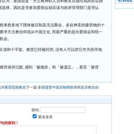
秀认为，爱国会是「天主教神职人员和教友自愿结成的群众团
愿选择。因此是否参加爱国会就应该与政府管理部门是否认
 愈来愈多地下团体被压制及无法聚会。多处神圣的建筑物的十
义要求天主教信仰屈从中国文化, 而最严重的是向爱国会和统一
的机会。
教堂尖顶和十字架。教堂已经被封闭, 没有人可以把它作为崇拜地
的痛苦保持沉默, 感到「被抛弃」和「被遗忘」，甚至「被背
山河看望贫困教友
下一篇:
多国谴责中国压制维权律师及宗教自由
密码:
匿名发表
评论的权利！