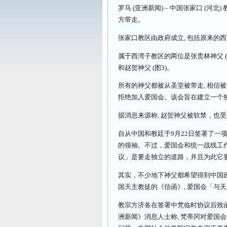
罗马 (亚洲新闻) – 中国张家口 (
方带走。
张家口教区由政府成立, 包括原来的
属于西湾子教区的两位是张贵林神父 (
和赵贺神父 (图3)。
所有的神父都被从圣堂被带走, 相信
拒绝加入爱国会。该会旨在建立一个
据消息来源称, 赵贺神父被软禁，也
自从中国和教廷于9月22日签署了一项
的领袖。不过，爱国会和统一战线工作
议」是要走独立的道路，并且为此它
其实，不少地下神父都希望得到中国政
国天主教徒的《信函》, 爱国会「与
教宗方济各在签署中梵临时协议后致函
洲新闻》消息人士称, 梵蒂冈对爱国