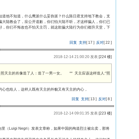
知道他不知道，什么鹰派什么妥协派？什么陈日君支持地下教会，支
骗大陆教会了，应公开道歉，你们怕大陆不听，才这样骗人，你们已
好，你们不悔改也不怕天主罚，就这欺骗大陆行为你们都升天堂，下
回复
支持
[
17
]
反对
[
22
]
2018-12-14 21:00:20 发表
[224 楼]
是照天主的肖像造了人：造了一男一女。 ** 天主应该这样造人:“照
的心也给人，这样人既有天主的外貌又有天主的内心，
回复
支持
[
13
]
反对
[
8
]
2018-12-14 09:01:35 发表
[223 楼]
内里（Luigi Negri）发表文章称，如果中国的殉道烈士被出卖，那将