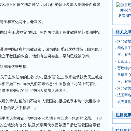
河北) 教区地下团体的四名神父，因为拒绝领证及加入爱国会而被警
教宗周
西湾子和宣化两个古老教区。
相关文
图1) 和王忠神父 (图2)。另外两位属于宣化教区的苏贵朋神父
河北省
四名男
被灌输中国政府的宗教政策，因为他们受到这些对待，因为他们
河北省
独立于教廷的教会。他们有些聚会点，早前已经被取缔。
石家庄
受到灌输这些思想。
贾坎德邦
圣母圣
关于主教任命的协议以来, 至少理论上, 教宗被承认为天主教会
河北省
部开始工作, 向神父们发布讯息: 中国教会「尽管中梵有协
河北省
要求没有登记的地下神职人员加入爱国会。
法国两
府的承认, 但他们不会加入爱国会, 根据教宗本笃十六世致中
史无前
天主教的教义不相容。」
栏目更
中国天主教徒, 信中却不涉及地下教会这一急迫的议题。《亚
会的立场没有改变, 以及梵蒂冈代表团希望日后处理爱国会章程
栏目热