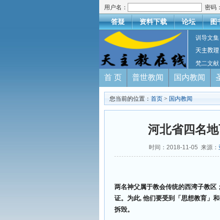
用户名：
密码
答疑
资料下载
论坛
图
训导文集
天主教理
梵二文献
首 页
普世教闻
国内教闻
您当前的位置：
首页
>
国内教闻
河北省四名地
时间：2018-11-05 来源：
两名神父属于教会传统的西湾子教区
证。为此, 他们要受到「思想教育」和
拆毁。