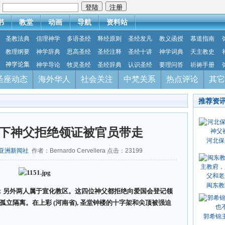
：
书
教堂
动画
导航
资料站
圣教法典
信理神学
多语圣经
释经原则
圣经发凡
教义函授
慕道指南
教理纲要
神学辞典
思高圣经
圣经注释
圣经十讲
神学词典
天主教史
神学论集
神学导论
牧灵圣经
圣经辞典
认识圣经
要理问答
祈祷手册
圣座动态
海外华人
社会关注
中梵关系
热点评论
其它
推荐资
下神父拒绝领证被官员带走
河北保
亚洲新闻社
作者：Bernardo Cervellera 点击：
23199
闽东教
；另外两人属于宣化教区。这四位神父都拒绝向爱国会登记领
孤立隔离。在上彩 (河南省), 圣堂钟楼的十字架和尖顶被强迫
郭希锦