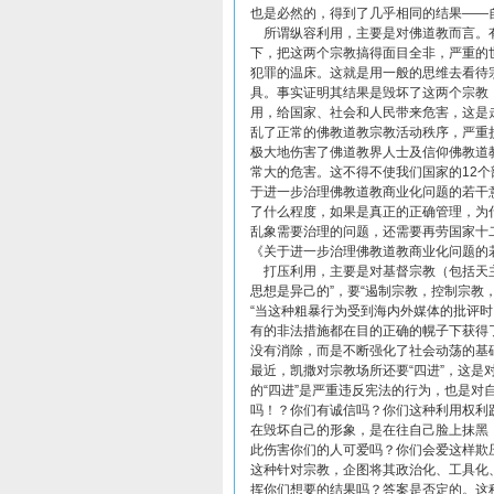
也是必然的，得到了几乎相同的结果——
所谓纵容利用，主要是对佛道教而言。有
下，把这两个宗教搞得面目全非，严重的
犯罪的温床。这就是用一般的思维去看待
具。事实证明其结果是毁坏了这两个宗教
用，给国家、社会和人民带来危害，这是
乱了正常的佛教道教宗教活动秩序，严重
极大地伤害了佛道教界人士及信仰佛教道
常大的危害。这不得不使我们国家的12
于进一步治理佛教道教商业化问题的若干
了什么程度，如果是真正的正确管理，为
乱象需要治理的问题，还需要再劳国家十
《关于进一步治理佛教道教商业化问题的
打压利用，主要是对基督宗教（包括天主
思想是异己的”，要“遏制宗教，控制宗教，
“当这种粗暴行为受到海内外媒体的批评
有的非法措施都在目的正确的幌子下获得
没有消除，而是不断强化了社会动荡的基
最近，凯撒对宗教场所还要“四进”，这
的“四进”是严重违反宪法的行为，也是对
吗！？你们有诚信吗？你们这种利用权利
在毁坏自己的形象，是在往自己脸上抹黑
此伤害你们的人可爱吗？你们会爱这样欺
这种针对宗教，企图将其政治化、工具化
挥你们想要的结果吗？答案是否定的。这