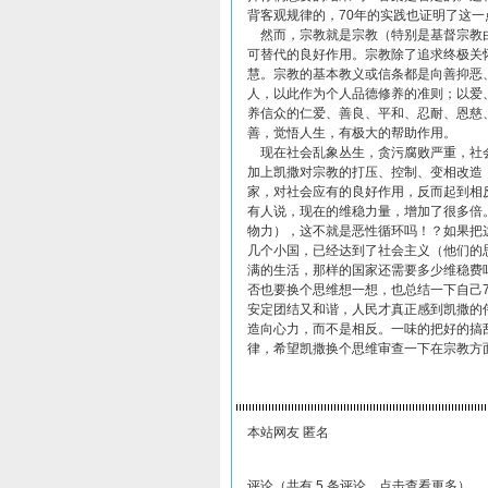
背客观规律的，70年的实践也证明了这
然而，宗教就是宗教（特别是基督宗教由
可替代的良好作用。宗教除了追求终极关
慧。宗教的基本教义或信条都是向善抑恶
人，以此作为个人品德修养的准则；以爱
养信众的仁爱、善良、平和、忍耐、恩慈
善，觉悟人生，有极大的帮助作用。
现在社会乱象丛生，贪污腐败严重，社会
加上凯撒对宗教的打压、控制、变相改造
家，对社会应有的良好作用，反而起到相
有人说，现在的维稳力量，增加了很多倍
物力），这不就是恶性循环吗！？如果把
几个小国，已经达到了社会主义（他们的
满的生活，那样的国家还需要多少维稳费
否也要换个思维想一想，也总结一下自己
安定团结又和谐，人民才真正感到凯撒的
造向心力，而不是相反。一味的把好的搞
律，希望凯撒换个思维审查一下在宗教方
本站网友 匿名
评论（共有 5 条评论，点击查看更多）