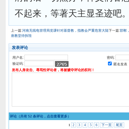
不起来，等著天主显圣迹吧
上一篇:
河南无线电管理局党课针对基督教，指教会严重危害大陆
下一篇:
邯郸
座教堂待拆毁
发表评论
用户名:
密码:
验证码:
匿名发表
发布人身攻击、辱骂性评论者，将被褫夺评论的权利！
评论（共有
52
条评论，点击查看更多）
2
3
4
5
6
下一页
尾页
1