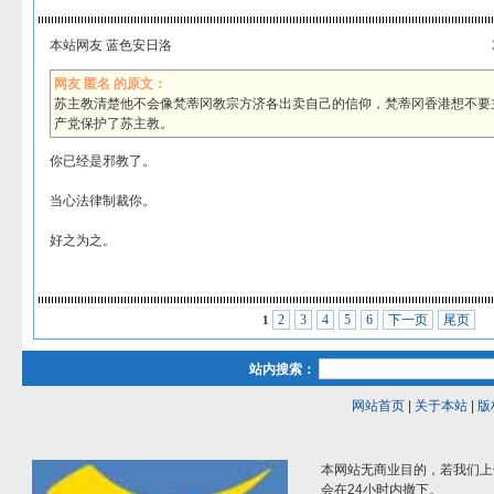
本站网友 蓝色安日洛
网友 匿名 的原文：
苏主教清楚他不会像梵蒂冈教宗方济各出卖自己的信仰，梵蒂冈香港想不要
产党保护了苏主教。
你已经是邪教了。
当心法律制裁你。
好之为之。
2
3
4
5
6
下一页
尾页
1
站内搜索：
网站首页
|
关于本站
|
版
本网站无商业目的，若我们上
会在24小时内撤下。