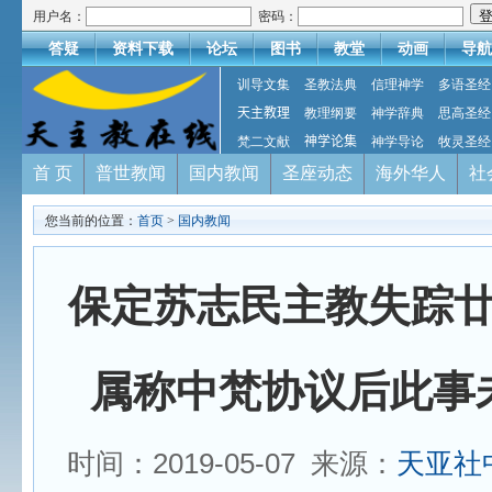
用户名：
密码：
答疑
资料下载
论坛
图书
教堂
动画
导航
训导文集
圣教法典
信理神学
多语圣经
天主教理
教理纲要
神学辞典
思高圣经
梵二文献
神学论集
神学导论
牧灵圣经
首 页
普世教闻
国内教闻
圣座动态
海外华人
社
您当前的位置：
首页
>
国内教闻
保定苏志民主教失踪
属称中梵协议后此事
时间：2019-05-07 来源：
天亚社