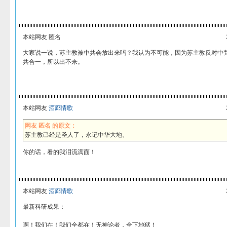
本站网友 匿名
大家说一说，苏主教被中共会放出来吗？我认为不可能，因为苏主教反对中
共合一，所以出不来。
本站网友
酒廊情歌
网友 匿名 的原文：
苏主教己经是圣人了，永记中华大地。
你的话，看的我泪流满面！
本站网友
酒廊情歌
最新科研成果：
啊！我们在！我们全都在！无神论者，全下地狱！