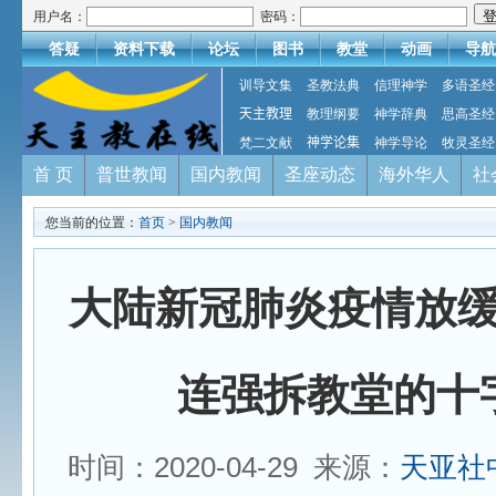
用户名：
密码：
答疑
资料下载
论坛
图书
教堂
动画
导航
训导文集
圣教法典
信理神学
多语圣经
天主教理
教理纲要
神学辞典
思高圣经
梵二文献
神学论集
神学导论
牧灵圣经
首 页
普世教闻
国内教闻
圣座动态
海外华人
社
您当前的位置：
首页
>
国内教闻
大陆新冠肺炎疫情放
连强拆教堂的十
时间：2020-04-29 来源：
天亚社