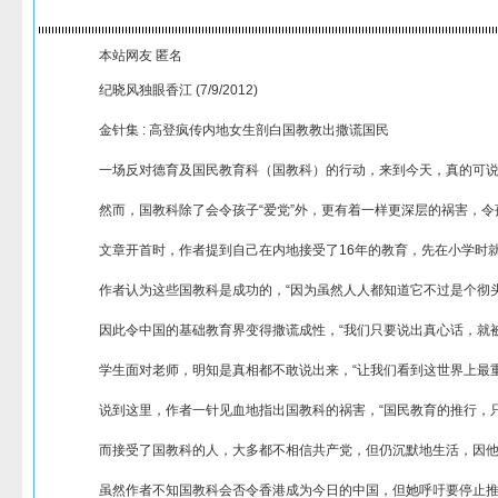
本站网友 匿名
纪晓风独眼香江 (7/9/2012)
金针集 : 高登疯传内地女生剖白国教教出撒谎国民
一场反对德育及国民教育科（国教科）的行动，来到今天，真的可说炽热如
然而，国教科除了会令孩子“爱党”外，更有着一样更深层的祸害，令
文章开首时，作者提到自己在内地接受了16年的教育，先在小学时
作者认为这些国教科是成功的，“因为虽然人人都知道它不过是个彻
因此令中国的基础教育界变得撒谎成性，“我们只要说出真心话，就
学生面对老师，明知是真相都不敢说出来，“让我们看到这世界上最
说到这里，作者一针见血地指出国教科的祸害，“国民教育的推行，
而接受了国教科的人，大多都不相信共产党，但仍沉默地生活，因他
虽然作者不知国教科会否令香港成为今日的中国，但她呼吁要停止推