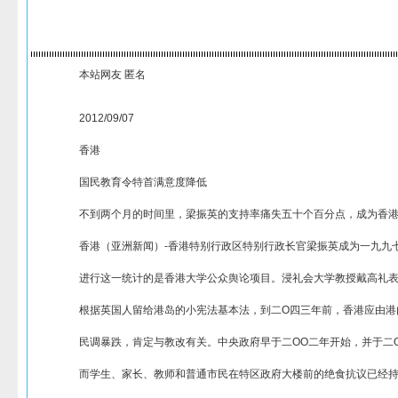
本站网友 匿名
2012/09/07
香港
国民教育令特首满意度降低
不到两个月的时间里，梁振英的支持率痛失五十个百分点，成为香
香港（亚洲新闻）-香港特别行政区特别行政长官梁振英成为一九九
进行这一统计的是香港大学公众舆论项目。浸礼会大学教授戴高礼表
根据英国人留给港岛的小宪法基本法，到二O四三年前，香港应由港
民调暴跌，肯定与教改有关。中央政府早于二OO二年开始，并于二
而学生、家长、教师和普通市民在特区政府大楼前的绝食抗议已经持