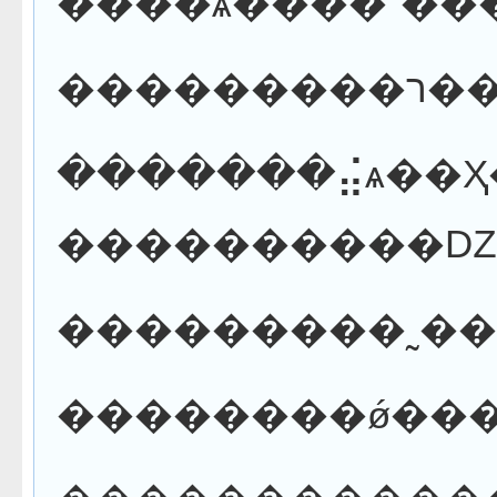
��
�������⣬ѧ��Ҳ�ﱸ�ɽ��ںʹ�ѧ�����ֵĽ��������ۻἰ�������Ȼ������Сѧ������ʦ�ͼҳ��μӣ�����������