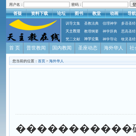
用户名：
密码：
答疑
资料下载
论坛
图书
教堂
动画
导航
训导文集
圣教法典
信理神学
多语圣经
天主教理
教理纲要
神学辞典
思高圣经
梵二文献
神学论集
神学导论
牧灵圣经
首 页
普世教闻
国内教闻
圣座动态
海外华人
社
您当前的位置：
首页
>
海外华人