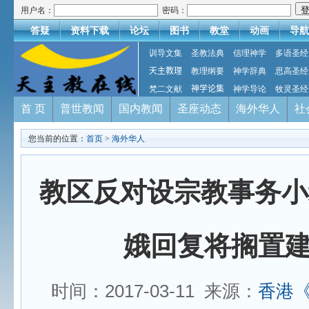
用户名：
密码：
答疑
资料下载
论坛
图书
教堂
动画
导航
训导文集
圣教法典
信理神学
多语圣经
天主教理
教理纲要
神学辞典
思高圣经
梵二文献
神学论集
神学导论
牧灵圣经
首 页
普世教闻
国内教闻
圣座动态
海外华人
社
您当前的位置：
首页
>
海外华人
教区反对设宗教事务小
娥回复将搁置
时间：2017-03-11 来源：
香港