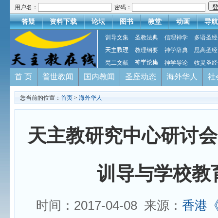
用户名：
密码：
答疑
资料下载
论坛
图书
教堂
动画
导航
训导文集
圣教法典
信理神学
多语圣经
天主教理
教理纲要
神学辞典
思高圣经
梵二文献
神学论集
神学导论
牧灵圣经
首 页
普世教闻
国内教闻
圣座动态
海外华人
社
您当前的位置：
首页
>
海外华人
天主教研究中心研讨会
训导与学校教
时间：2017-04-08 来源：
香港