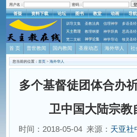
用户名：
密码：
答疑
资料下载
论坛
图书
教堂
动画
导航
训导文集
圣教法典
信理神学
多语圣经
天主教理
教理纲要
神学辞典
思高圣经
梵二文献
神学论集
神学导论
牧灵圣经
首 页
普世教闻
国内教闻
圣座动态
海外华人
社
您当前的位置：
首页
>
海外华人
多个基督徒团体合办
卫中国大陆宗教
时间：2018-05-04 来源：
天亚社