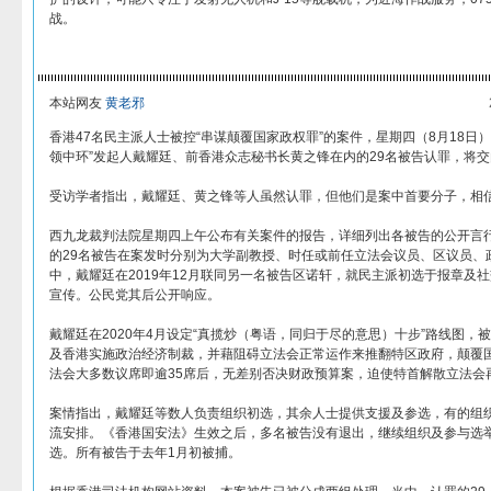
战。
本站网友
黄老邪
香港47名民主派人士被控“串谋颠覆国家政权罪”的案件，星期四（8月18日
领中环”发起人戴耀廷、前香港众志秘书长黄之锋在内的29名被告认罪，将
受访学者指出，戴耀廷、黄之锋等人虽然认罪，但他们是案中首要分子，相
西九龙裁判法院星期四上午公布有关案件的报告，详细列出各被告的公开言行
的29名被告在案发时分别为大学副教授、时任或前任立法会议员、区议员、
中，戴耀廷在2019年12月联同另一名被告区诺轩，就民主派初选于报章及
宣传。公民党其后公开响应。
戴耀廷在2020年4月设定“真揽炒（粤语，同归于尽的意思）十步”路线图，
及香港实施政治经济制裁，并藉阻碍立法会正常运作来推翻特区政府，颠覆
法会大多数议席即逾35席后，无差别否决财政预算案，迫使特首解散立法会
案情指出，戴耀廷等数人负责组织初选，其余人士提供支援及参选，有的组
流安排。《香港国安法》生效之后，多名被告没有退出，继续组织及参与选举论
选。所有被告于去年1月初被捕。