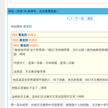
评论（共有
16
条评论，点击查看更多）
2
下一页
尾页
1
本站网友
黄老邪
网友
黄老邪
的原文：
网友
黄老邪
的原文：
网友
黄老邪
的原文：
“银色地平线”这个世界第一“精日”支持俄罗斯，为什么呢？因为他希望美
国，呵呵
中国灭亡，是第一目标；日本称霸，是第二目标
这就是，天主教灵修导师
他应该是全世界最恨中国的人，到了扭曲、变态的程度。你们天主教的杰
把陈日君都比下去了，呵呵
这样的天主教，是你们天主教不正常还是我不正常？呵呵
我一直在研究、比较天主教和中共谁更邪。根据我个人的经验，天主教十倍