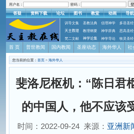
用户名：
密码：
答疑
资料下载
论坛
图书
教堂
动画
导航
训导文集
圣教法典
信理神学
多语圣经
天主教理
教理纲要
神学辞典
思高圣经
梵二文献
神学论集
神学导论
牧灵圣经
首 页
普世教闻
国内教闻
圣座动态
海外华人
社
您当前的位置：
首页
>
海外华人
斐洛尼枢机：“陈日君
的中国人，他不应该受
时间：2022-09-24 来源：
亚洲新