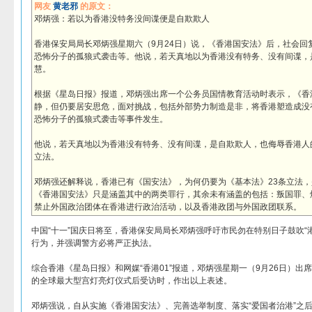
网友
黄老邪
的原文：
邓炳强：若以为香港没特务没间谍便是自欺欺人
香港保安局局长邓炳强星期六（9月24日）说，《香港国安法》后，社会回
恐怖分子的孤狼式袭击等。他说，若天真地以为香港没有特务、没有间谍，
慧。
根据《星岛日报》报道，邓炳强出席一个公务员国情教育活动时表示，《香
静，但仍要居安思危，面对挑战，包括外部势力制造是非，将香港塑造成没
恐怖分子的孤狼式袭击等事件发生。
他说，若天真地以为香港没有特务、没有间谍，是自欺欺人，也侮辱香港人
立法。
邓炳强还解释说，香港已有《国安法》，为何仍要为《基本法》23条立法，
《香港国安法》只是涵盖其中的两类罪行，其余未有涵盖的包括：叛国罪、
禁止外国政治团体在香港进行政治活动，以及香港政团与外国政团联系。
中国“十一”国庆日将至，香港保安局局长邓炳强呼吁市民勿在特别日子鼓吹“
行为，并强调警方必将严正执法。
综合香港《星岛日报》和网媒“香港01”报道，邓炳强星期一（9月26日）出
的全球最大型宫灯亮灯仪式后受访时，作出以上表述。
邓炳强说，自从实施《香港国安法》、完善选举制度、落实“爱国者治港”之