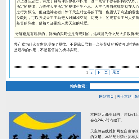
以上这些思想，肯定了自然律的存在和作用，这一点合乎教会的传统认识
所定的规律；万物依天主所定的规律生生不息。天主也将自然律刻划在人
之行为标准。但自然神论者排除了天主对世界的干预，也否认了奇迹的发
反驳时，可以强调天主主动进入时间和空间，历史上，的确有天主对人类
基督的降生，借着奇迹带给人类天主的慈爱。
奇迹也是有规律的，祈祷的实现也是有规则的，这就是为什么绝大多数祈祷
共产党为什么存留到现在？规律。不是陈日君和一众基督徒的祈祷可以推翻
是规律的作用，不是基督徒的祈祷实现。
2
下一页
尾页
1
站内搜索：
网站首页
|
关于本站
|
版
本网站无商业目的，若我们上
会在24小时内撤下。
天主教在线维护网友自由评论
的立场。本站绝对禁止发布人