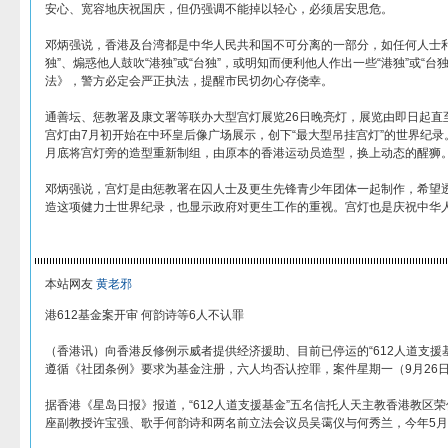
安心、宽容地庆祝国庆，但仍强调不能掉以轻心，必须居安思危。
邓炳强说，香港及台湾都是中华人民共和国不可分离的一部分，如任何人士利用
独”、煽惑他人鼓吹“港独”或“台独”，或明知而便利他人作出一些“港独”或“
法》，警方必定会严正执法，提醒市民切勿心存侥幸。
通善坛、惩教署及康文署等联办大型宫灯展览26日晚亮灯，展览由即日起直至
宫灯由7月初开始在中环皇后像广场展示，创下“最大型吊挂宫灯”的世界纪录。
月底将宫灯旁的造型重新制组，由原本的香港运动员造型，换上动态的醒狮
邓炳强说，宫灯是由惩教署在囚人士及更生先锋青少年团体一起制作，希望
造这项健力士世界纪录，也显示政府对更生工作的重视。宫灯也是庆祝中华人
本站网友
黄老邪
港612基金案开审 何韵诗等6人不认罪
（香港讯）向香港反修例示威者提供经济援助、目前已停运的“612人道支援
遵循《社团条例》要求为基金注册，六人均否认控罪，案件星期一（9月26
据香港《星岛日报》报道，“612人道支援基金”五名信托人天主教香港教区
座副教授许宝强、歌手何韵诗和两名前立法会议员吴霭仪与何秀兰，今年5