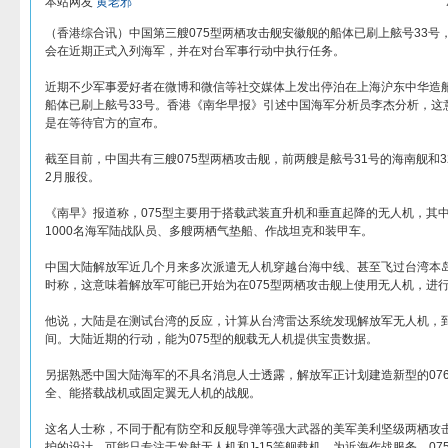
本站网友
黄老邪
（香港综合讯）中国第三艘075型两栖攻击舰安徽舰的船体已刷上舷号33号
会在近期正式入列海军，并在对台军事行动中执行任务。
近期不少军事爱好者在微博和微信等社交媒体上发出停泊在上海沪东中华造
船体已刷上舷号33号。香港《南华早报》引述中国海军分析员李杰分析，这
是在等待官方的宣布。
截至目前，中国共有三艘075型两栖攻击舰，前两艘是舷号31号的海南舰和3
2月服役。
《南早》报道称，075型主要用于搭载武装直升机和垂直起降的无人机，其中
1000名海军陆战队员、多艘两栖气垫船、作战坦克和装甲车。
中国大陆解放军近几个月来多次派遣无人机穿越台海中线、甚至飞过台湾本
时称，这意味着解放军可能已开始为在075型两栖攻击舰上使用无人机，进
他说，大陆是在测试台湾的反应，计算从台湾雷达系统发现解放军无人机，
间。大陆近期的行动，能为075型的舰载无人机提供宝贵数据。
另据熟悉中国大陆海军的不具名消息人士透露，解放军正计划建造新型的07
全、能搭载战机或固定翼无人机的战舰。
这名人士称，不同于配有防空和反舰导弹等强大武器的美军美利坚级两栖攻击
护的设计，可能只专注于发射无人机和J-15等舰载机，为近海作战服务，07