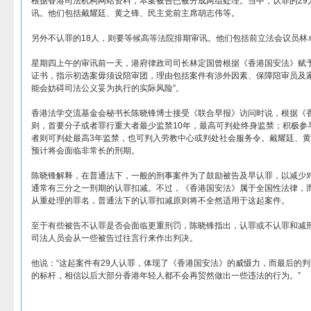
根据香港司法机构网站资料，本案被告已被分成两组处理。当中，认罪的29人
讯。他们包括戴耀廷、黄之锋、民主党前主席胡志伟等。
另外不认罪的18人，则要等候高等法院排期审讯。他们包括前立法会议员林
星期四上午的审讯前一天，港府律政司司长林定国曾根据《香港国安法》赋
证书，指示初选案毋须设陪审团，理由包括案件有涉外因素、保障陪审员及家
能会妨碍司法公义妥为执行的实际风险”。
香港法学交流基金会秘书长陈晓锋博士接受《联合早报》访问时说，根据《香
则，首要分子或者罪行重大者最少监禁10年，最高可判处终身监禁；积极参与
者则可判处最高3年监禁，也可判入劳教中心或判处社会服务令。戴耀廷、
预计将会面临非常长的刑期。
陈晓锋解释，在普通法下，一般的刑事案件为了鼓励被告及早认罪，以减少
通常有三分之一刑期的认罪扣减。不过，《香港国安法》属于全国性法律，
从重处理的罪名，普通法下的认罪扣减原则将不全然适用于这起案件。
至于有些被告不认罪是否会面临更重刑罚，陈晓锋指出，认罪或不认罪和减
司法人员会从一些被告过往言行来作出判决。
他说：“这起案件有29人认罪，体现了《香港国安法》的威慑力，而最后的
的标杆，相信以后大部分香港年轻人都不会再贸然做出一些违法的行为。”