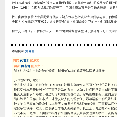
他们与基金秘书施城威各被控未在指明时限内为基金申请注册或豁免注册社
期一（19日）在西九龙裁判法院开审，但因主审法官严舜仪确诊冠病，展延
控方由副刑事检控专员周天行代表，辩方代表包括资深大律师李志喜、何沛
争议为控方能否证明“612人道支援基金”属《社团条例》下的本地社团以及
控方交代将传召五位控方证人，其中两位辩方需要盘问，预计两天可以完成
本站网友
黄老邪
网友
黄老邪
的原文：
网友
黄老邪
的原文：
我关注在线对自然神论的解答，我相信这样的解答无法满足提问者
[天主教在线] 回复：
十九世纪以降，自然神论（Deism）被用来指称许多不同的神哲学思想；
绝接受传统基督徒对神和宇宙的关系的看法。比如，他们同意天主创造宇宙
接受天主的安排眷顾，甚至相信死后的赏善罚恶。它所拒绝的是天主的启
能认识天主的存在和本质，才能认识人的伦理责任。最极端的一种只承认
神；祂在已存在的物质中加上秩序，依据祂所规划的自然律，宇宙得以运
定的宇宙秩序；准此，自然的运作绝无例外的事。换言之，奇迹是不可能
不闻不问。然而，人类的幸福却在乎他能否认识且喜爱这位造物主，及能